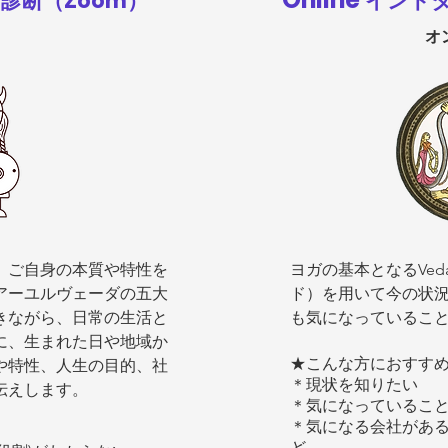
診断（Zoom）
インドタ
オ
、ご自身の本質や特性を
ヨガの基本となるVeda
アーユルヴェーダの五大
ド）を用いて今の状
きながら、日常の生活と
も気になっているこ
に、生まれた日や地域か
★こんな方におすす
や特性、
人生の目的、社
＊現状を知りたい
伝えします。
＊気になっているこ
＊気になる会社があ
ど