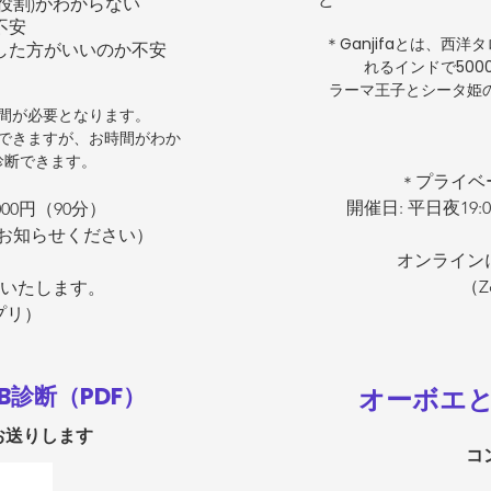
役割)がわからない
不安
＊Ganjifaとは、西
した方がいいのか不安
れるインドで50
ラーマ王子とシータ姫
間が必要となります。​
できますが、
お時間がわか
診断できます。
プライベー
＊
開催日: 平日夜1
000円（90分）
をお知らせください）
​オンライ
（Z
断いたします。
プリ）
B診断（PDF）
オーボエ
お送りします
コ