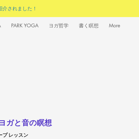
紹介されました！
A
PARK YOGA
ヨガ哲学
書く瞑想
More
ヨガと音の瞑想
ープ レッスン