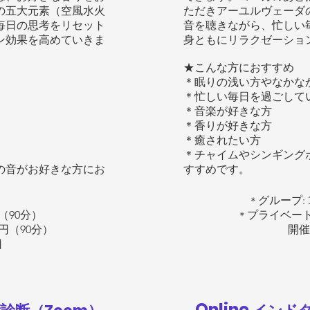
の五大元素（空風水火
ただきアーユルヴェーダ
毎日の思考をリセット
音を聴きながら、忙しい
ン効果を高めていきま
身ともにリラクゼーショ
★
こんな方におすすめ
＊眠りの浅い方やなかな
＊忙しい毎日を過ごして
＊音楽が好きな方
＊香りが好きな方
＊癒されたい方
＊チャイムやシンギング
の音がお好きな方にお
すすめです。
グループ: 
＊
円（90分）
プライベート:
＊
0円（90分）
開催
日
Online