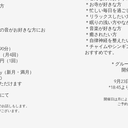
＊お寺が好きな方
方
＊忙しい毎日を過ご
＊リラックスしたい
＊眠りの浅い方やな
＊音楽が好きな方
の音がお好きな方にお
＊癒されたい方
＊自律神経を整えた
＊チャイムやシンギ
90分）
おすすめです。
0円（月4回）
0円（1回）
＊グループ
開
day（新月・満月）
0
9月23日
いただけます
*18:4
リにて
開催日は月によ
ご予約
星のお話しもします。
がございます。