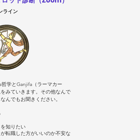
ロット診断（Zoom）
ンライン
哲学とGanjifa（ラーマカー
況をみていきます。その他なんで
となんでもお聞きください。
め
とを知りたい
るが転職した方がいいのか不安な