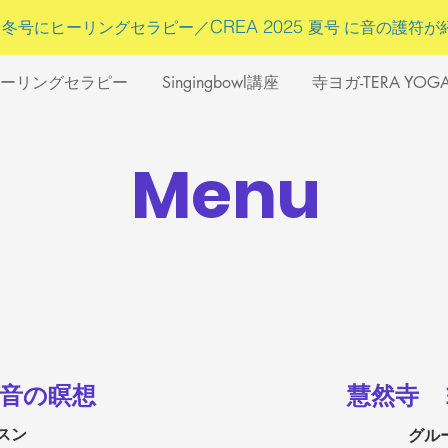
5
CREA 2025
冬号にヒーリングセラピー／
夏号 に
音の護符
が
ーリングセラピー
Singingbowl講座
寺ヨガ-TERA YOG
Menu
ガと音の瞑想
慧然寺 
スン
グル