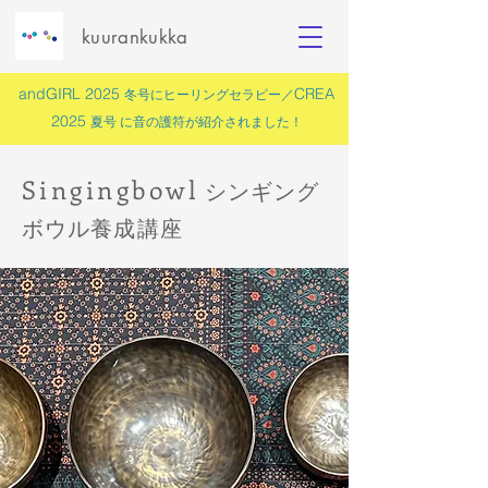
kuurankukka
andGIRL 2025
CREA
冬号にヒーリングセラピー／
2025
夏号 に
音の護符
が紹介されました！
Singing
bowl
シン
ギング
ボウル養成講座