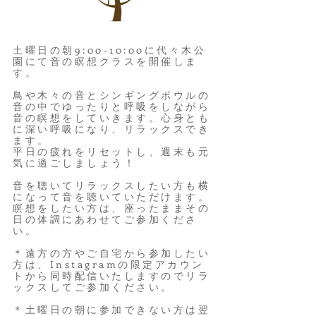
土曜日の朝9:00-10:00に代々木公
園にて音の瞑想クラスを開催しま
す。
鳥や木々の音とシンギングボウルの
音の中でゆったりと呼吸をしながら
音の瞑想をしていきます。
心身とも
に深い呼吸になり、リラックスでき
ます。
平日の疲れをリセットし
、週末も元
気に過ごし
ましょう！
音を聴いてリラックスしたい方も横
になって音を聴いていただけます。
瞑想をしたい方は、座ったままその
日の体調にあわせてご参加くださ
い。
＊遠方の方やご自宅から参加したい
方は、Instagramの限定アカウン
トから同時配信いたしますのでリラ
ックスしてご参加ください。
＊土曜日の朝に参加できない方は翌