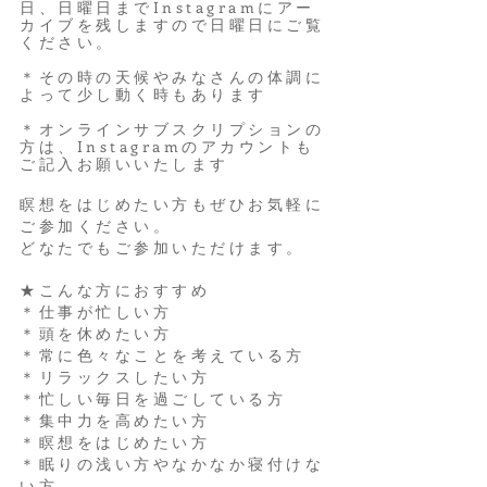
日、日曜日までInstagramにアー
カイブを残しますので日曜日にご覧
ください。
＊その時の天候やみなさんの体調に
よって少し動く時もあります
＊オンラインサブスクリプションの
方は、Instagramのアカウントも
ご記入お願いいたします
瞑想をはじめたい方もぜひお気軽に
ご参加ください。
どなたでもご参加いただけます。​
★こんな方におすすめ
＊仕事が忙しい方
​＊頭を休めたい方
＊常に色々なことを考えている方
＊リラックスしたい方
＊忙しい毎日を過ごしている方
＊集中力を高めたい方
＊瞑想をはじめたい方
＊眠りの浅い方やなかなか寝付けな
い方