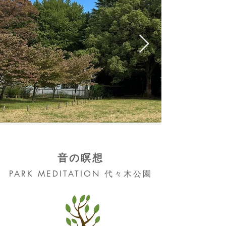
音の瞑想
PA
RK MEDITAT
ION
代々木公園