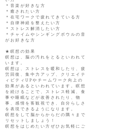
​＊音楽が好きな方​
​＊癒されたい方
＊在宅ワークで疲れてきている方
＊自律神経を整えたい方
​＊ストレス解消したい方
＊チャイムやシンギングボウルの音
がお好きな方
★瞑想の効果
瞑想は、脳の汚れをとるといわれて
います。
瞑想は、ストレスを暖和したり、疲
労回復、集中力アップ、クリエイテ
ィビティUPやチームワーク向上の
効果があるといわれています。瞑想
を続けることで、ストレス軽減、食
事や睡眠などが改善されたり、物
事、感情を客観視でき、自分らしさ
を表現できるようになります。
瞑想をして脳からからだの隅々まで
リセットしましょう！
瞑想をはじめたい方ぜひお気軽にご