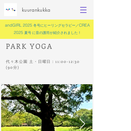
kuurankukka
andGIRL 2025
CREA
冬号にヒーリングセラピー／
2025
夏号 に
音の護符
が紹介されました！
PARK YOGA
代々木公園 土・日曜日：11:00-12:30
(90分)