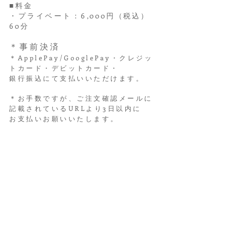
■料金
・プライベート：6
,000円（税込）
60分
＊事前決済
＊ApplePay/GooglePay・クレジッ
トカード・デ
ビットカード・
銀行振込にて支払いいただけます。
＊お手数ですが、ご注文確認メールに
記載されているURLより3日以内に
お支払いお願いいたします。
■ご参加にあたって
＊ご予約後に自動返信メールをお送りし
ておりますが、最近迷惑メールに届いて
しまうことが多いので、届いていない方
は、
公式Line
か
Contact
よりメッセー
ジお送りください。
＊ご予約時に携帯のメールアドレスは
（docomo.ne.jp/ezweb.ne.jp/softb