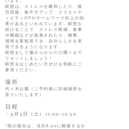
います。
瞑想は、ストレスを暖和したり、疲
労回復、集中力アップ、クリエイテ
ィビティUPやチームワーク向上の効
果があるといわれています。瞑想を
続けることで、ストレス軽減、食事
や睡眠などが改善されたり、物事、
感情を客観視でき、自分らしさを表
現できるようになります。
瞑想をして脳からからだの隅々まで
リセットしましょう！
瞑想をはじめたい方ぜひお気軽にご
参加ください。
場所
代々木公園（ご予約後に詳細場所お
送りいたします）
日程
・9
月5
日（土
）11:00-12:30
*雨の場合は、
当日8:00に開催するか