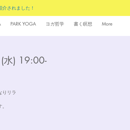
紹介されました！
A
PARK YOGA
ヨガ哲学
書く瞑想
More
 19:00-
なりリラ
す。