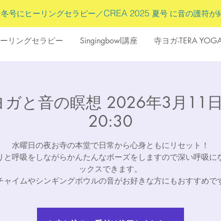
5
CREA 2025
冬号にヒーリングセラピー／
夏号 に
音の護符
が
ーリングセラピー
Singingbowl講座
寺ヨガ-TERA YOG
ガと音の瞑想 2026年3月11日(水)
20:30
水曜日の夜お寺の本堂で日常から心身ともにリセット！
りと呼吸をしながらかんたんなポーズをしますので深い呼吸に
ックスできます。
チャイムやシンギングボウルの音がお好きな方にもおすすめで