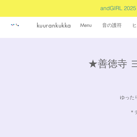
andGIRL 202
kuurankukka
Menu
音の護符
ヒ
★善徳寺 ヨ
ゆった
＊