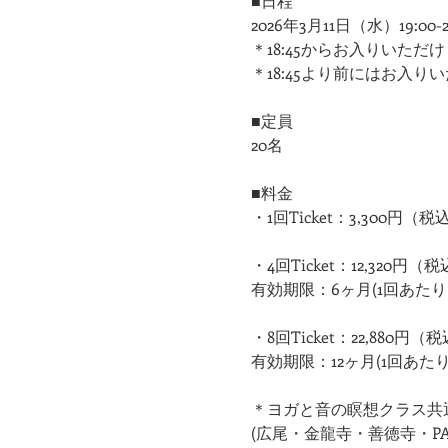
■日程
2026年3月11日（水）19:00-20
​＊18:45からお入りいただけ
​＊18:45より前にはお入
■定員
20名
■料金
・1回Ticket：3,300円（税
・4回Ticket：12,320円（
有効期限：6ヶ月(1回あたり：
・8回Ticket：22,880円（
有効期限：12ヶ月(1回あたり：
＊ヨガと音の瞑想クラス共
(広尾・金龍寺・善徳寺・PAR