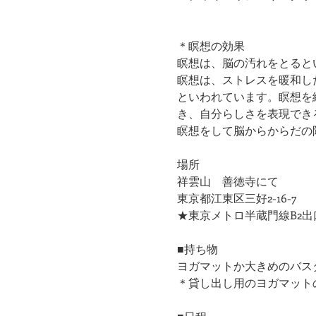
＊瞑想の効果
瞑想は、脳の汚れをとると
瞑想は、ストレスを暖和し
といわれています。瞑想を
き、自分らしさを表現でき
瞑想をして脳からからだの
場所
祥雲山　善徳寺にて
東京都江東区三好2-16-7
★東京メトロ半蔵門線B2出
■持ち物
ヨガマットか大きめのバス
＊貸し出し用のヨガマット