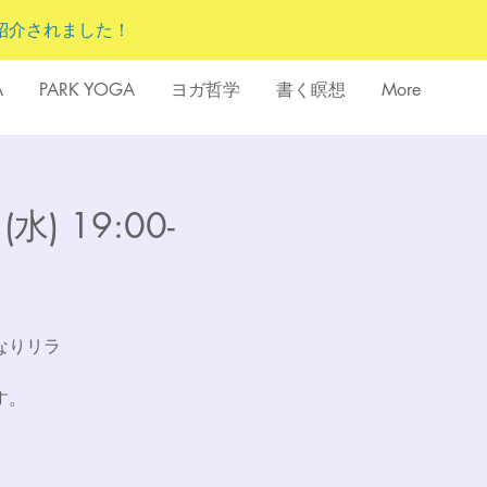
紹介されました！
A
PARK YOGA
ヨガ哲学
書く瞑想
More
 19:00-
なりリラ
す。