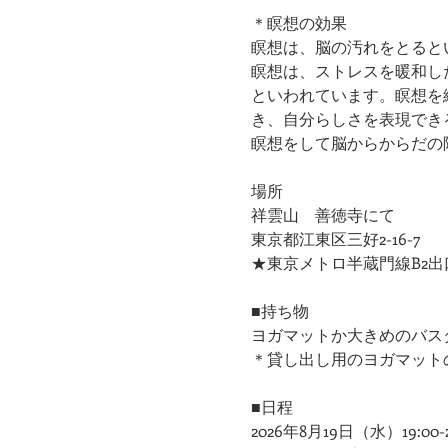
＊瞑想の効果
瞑想は、脳の汚れをとると
瞑想は、ストレスを暖和し
といわれています。瞑想を
き、自分らしさを表現でき
瞑想をして脳からからだの
場所
祥雲山　善徳寺にて
東京都江東区三好2-16-7
★東京メトロ半蔵門線B2出
■持ち物
ヨガマットか大きめのバス
＊貸し出し用のヨガマット
■日程
2026年8月19日（水）19:00-20