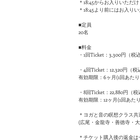
​＊18:45からお入りいただけ
​＊18:45より前にはお入
■定員
20名
■料金
・1回Ticket：3,300円（税
・4回Ticket：12,320円（
有効期限：6ヶ月(1回あたり：
・8回Ticket：22,880円（
有効期限：12ヶ月(1回あたり：
＊ヨガと音の瞑想クラス共
(広尾・金龍寺・善徳寺・大船
＊チケット購入後の返金は