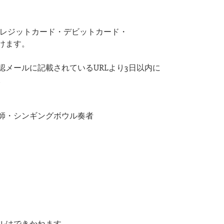
Pay・クレジットカード・デビットカード・
けます。
認メールに記載されているURLより3日以内に
​
師・シンギングボウル奏者
ルはできかねます。