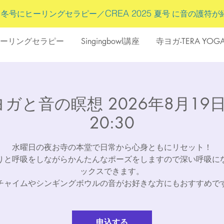
5
CREA 2025
冬号にヒーリングセラピー／
夏号 に
音の護符
が
ーリングセラピー
Singingbowl講座
寺ヨガ-TERA YOG
ガと音の瞑想 2026年8月19日(水)
20:30
水曜日の夜お寺の本堂で日常から心身ともにリセット！
りと呼吸をしながらかんたんなポーズをしますので深い呼吸に
ックスできます。
チャイムやシンギングボウルの音がお好きな方にもおすすめで
申込する