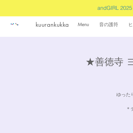
andGIRL 202
kuurankukka
Menu
音の護符
ヒ
★善徳寺 ヨ
ゆった
＊