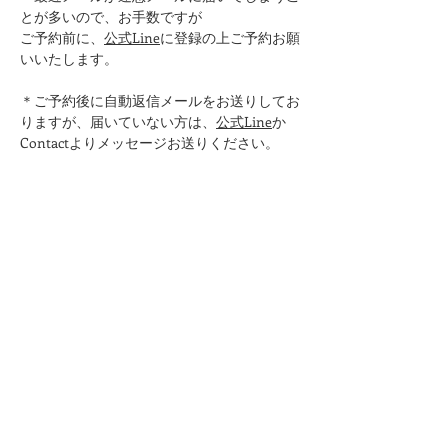
とが多いので、お手数ですが
ご予約前に、
公式Line
に登録の上ご予約お願
いいたします。
＊ご予約後に自動返信メールをお送りしてお
りますが、届いていない方は、
公式Line
か
Contactよりメッセージお送りください。
＊ご予約時に携帯のメールアドレスは
（docomo.ne.jp/ezweb.ne.jp/softbank.ne.jp
など）こちらから返信できませんので、別の
メールアドレスをご記入ください。
​＊レッスン中はデジタルデトックスのため、
ケータイ電話の電源はお切りください。
＊37.5度以上の場合はご参加いただけません
のでご了承ください​
＊ノーショー（当日無断キャンセル）の方は
次回よりご予約をお断りさせていただくこと