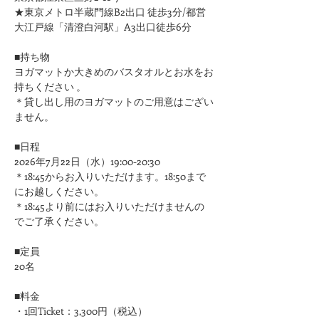
★東京メトロ半蔵門線B2出口 徒歩3分/都営
大江戸線「清澄白河駅」A3出口徒歩6分
■持ち物
ヨガマットか大きめのバスタオルとお水をお
持ちください 。
＊貸し出し用のヨガマットのご用意はござい
ません。
■日程
2026年7月22日（水）19:00-20:30​
​＊18:45からお入りいただけます。18:50まで
にお越しください。​​
​＊18:45より前にはお入りいただけませんの
でご了承ください。
■定員
20名
■料金
・1回Ticket：3,300円（税込）