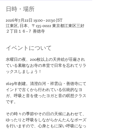
日時・場所
2026年7月22日 19:00 – 20:30 JST
江東区, 日本、〒135-0022 東京都江東区三好
２丁目１６−７ 善徳寺
イベントについて
​​水曜日の夜、200枚以上の天井絵が荘厳され
ている素敵なお寺の本堂で日常を忘れてリラ
ックスしましょう！
1629年創建。清澄白河・祥雲山・善徳寺にて
インドで古くから行われている伝統的なヨ
ガ、呼吸と音を使ったヨガと音の瞑想クラス
です。
その時々の季節やその日の天候にあわせて、
ゆったりと呼吸をしながらかんたんなポーズ
を行いますので、心身ともに深い呼吸になっ