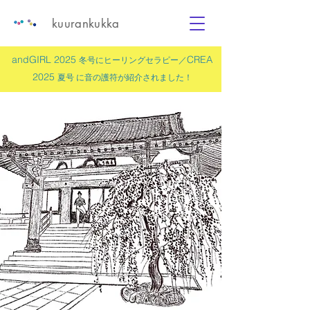
kuurankukka
andGIRL 2025
CREA
冬号にヒーリングセラピー／
2025
夏号 に
音の護符
が紹介されました！