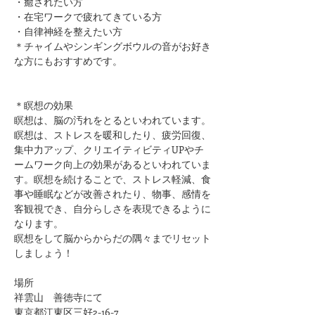
​・癒されたい方
・在宅ワークで疲れてきている方
・自律神経を整えたい方
＊チャイムやシンギングボウルの音がお好き
な方にもおすすめです。
＊瞑想の効果
瞑想は、脳の汚れをとるといわれています。
瞑想は、ストレスを暖和したり、疲労回復、
集中力アップ、クリエイティビティUPやチ
ームワーク向上の効果があるといわれていま
す。瞑想を続けることで、ストレス軽減、食
事や睡眠などが改善されたり、物事、感情を
客観視でき、自分らしさを表現できるように
なります。
瞑想をして脳からからだの隅々までリセット
しましょう！
場所
祥雲山　善徳寺にて
東京都江東区三好2-16-7