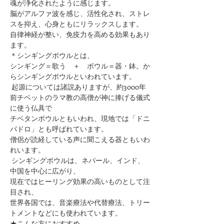
魂が浄化されたように感じます。
脳がアルファ波を感じ、活性化され、ストレ
スを抑え、心身ともにリラックスします。
自律神経が整い、免疫力を高める効果もあり
ます。
＊シンギングボウルとは、
シンギング＝歌う　＋　ボウル＝器・鉢。か
らシンギングボウルといわれています。
 起源については諸説ありますが、約3000年
前チベットのラマ教の高僧が神に捧げる儀式
に使う仏具で
チベタンボウルともいわれ、現地では「ドニ
パドロ」とも呼ばれています。
僧侶が読経している声に聞こえる器ともいわ
れいます。
 シンギングボウルは、ネパール、インド、
中国を中心に広がり、
現在ではヒーリング効果の高いものとして注
目され、
世界各国では、音楽療法や代替療法、トリー
トメントなどにも使われています。
★こんな方におすすめ