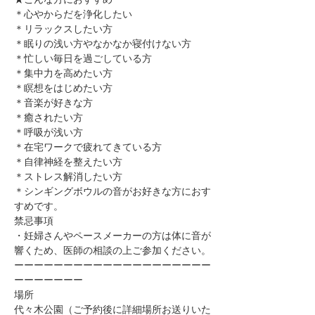
＊心やからだを浄化したい
＊リラックスしたい方
＊眠りの浅い方やなかなか寝付けない方
＊忙しい毎日を過ごしている方
＊集中力を高めたい方
＊瞑想をはじめたい方
​＊音楽が好きな方
​＊癒されたい方
＊呼吸が浅い方
＊在宅ワークで疲れてきている方
＊自律神経を整えたい方
​＊ストレス解消したい方
＊シンギングボウルの音がお好きな方におす
すめです。
禁忌事項
・妊婦さんやペースメーカーの方は体に音が
響くため、医師の相談の上ご参加ください。​​​​​​​​​
ーーーーーーーーーーーーーーーーーーーー
ーーーーーーー
場所
代々木公園（ご予約後に詳細場所お送りいた