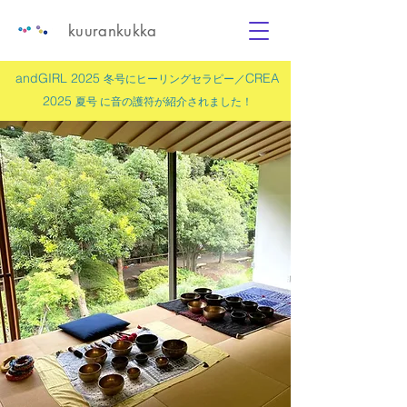
kuurankukka
andGIRL 2025
CREA
冬号にヒーリングセラピー／
2025
夏号 に
音の護符
が紹介されました！