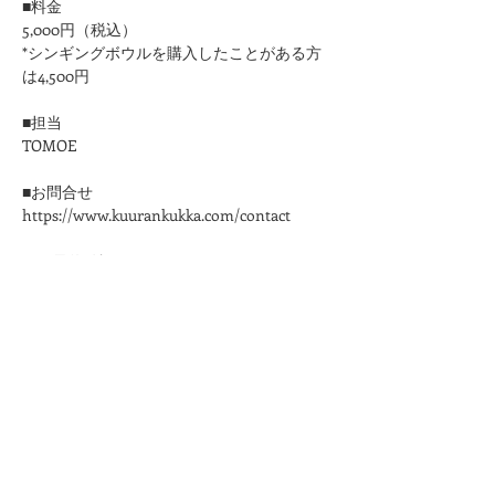
■料金
5,000円（税込）
*シンギングボウルを購入したことがある方
は4,500円
■担当
​TOMOE
■お問合せ
https://www.kuurankukka.com/contact
＊ご予約確認メールはこちらのメールアドレ
スからお送りいたします。
kuurankukka.veda@gmail.com
＊3日たってもこちらからのメールが届かな
い場合は、迷惑メール設定をご確認くださ
い。
＊メールアドレスは誤りのないように十分ご
注意ください。
★プライバシーポリシーは
こちら
から