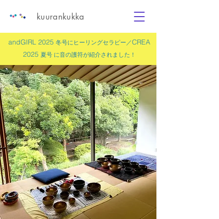
kuurankukka
andGIRL 2025
CREA
冬号にヒーリングセラピー／
2025
夏号 に
音の護符
が紹介されました！