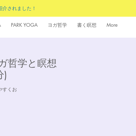
紹介されました！
A
PARK YOGA
ヨガ哲学
書く瞑想
More
のヨガ哲学と瞑想
分)
やすくお