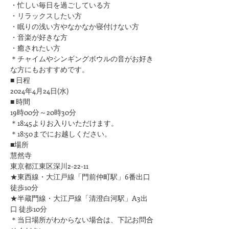
​・忙しい毎日を過ごしている方
・リラックスしたい方
・眠りの浅い方やなかなか寝付けない方
​・音楽が好きな方
​・癒されたい方
＊チャイムやシンギングボウルの音がお好き
な方にもおすすめです。
■ 日程
2024年4月24日(水)
■ 時間
19時00分～20時30分
＊18:45よりお入りいただけます。
＊18:50までにお越しください。
■場所
慧然寺
東京都江東区深川2-22-11
★東西線・大江戸線「門前仲町駅」6番出口 
徒歩10分
★半蔵門線・大江戸線「清澄白河駅」A3出
口 徒歩10分
＊当日場所がわからない場合は、下記お問合