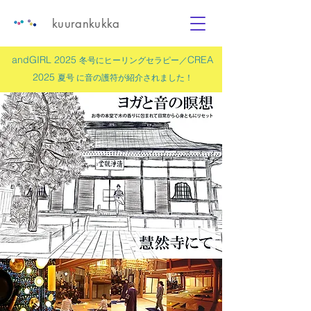
kuurankukka
andGIRL 2025
CREA
冬号にヒーリングセラピー／
2025
夏号 に
音の護符
が紹介されました！