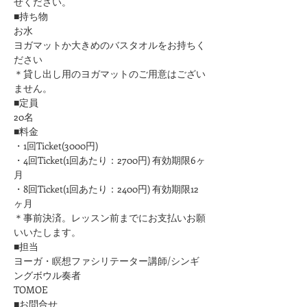
せください。
■持ち物
お水
ヨガマットか大きめのバスタオルをお持ちく
ださい 
＊貸し出し用のヨガマットのご用意はござい
ません。
■定員
20名
■料金
・1回Ticket(3000円)
・4回Ticket(1回あたり：2700円) 有効期限6ヶ
月
・8回Ticket(1回あたり：2400円) 有効期限12
ヶ月
＊事前決済。レッスン前までにお支払いお願
いいたします。
■担当
ヨーガ・瞑想ファシリテーター講師/シンギ
ングボウル奏者
TOMOE
■お問合せ