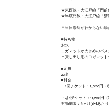
★東西線・大江戸線「門前仲
★半蔵門線・大江戸線「清澄
＊当日場所がわからない場
■持ち物
お水
ヨガマットか大きめのバス
＊貸し出し用のヨガマット
■定員
20名
■料金
・1回チケット：3,000円（
・4回チケット：11,200円
有効期限：6ヶ月(1回あたり：2