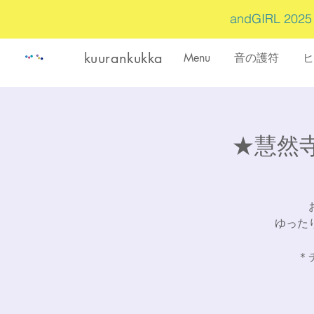
andGIRL 202
kuurankukka
Menu
音の護符
ヒ
★慧然寺
ゆった
＊