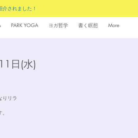
紹介されました！
A
PARK YOGA
ヨガ哲学
書く瞑想
More
1日(水)
。
なりリラ
す。