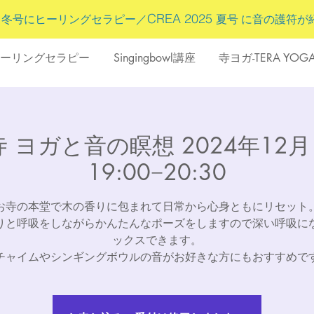
5
CREA 2025
冬号にヒーリングセラピー／
夏号 に
音の護符
が
ーリングセラピー
Singingbowl講座
寺ヨガ-TERA YOG
 ヨガと音の瞑想 2024年12月1
19:00−20:30
お寺の本堂で木の香りに包まれて日常から心身ともにリセット
りと呼吸をしながらかんたんなポーズをしますので深い呼吸に
ックスできます。
チャイムやシンギングボウルの音がお好きな方にもおすすめで