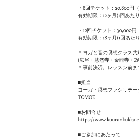
・8回チケット：20,800円
有効期限：12ヶ月(1回あたり：
・12回チケット：30,000
有効期限：18ヶ月(1回あたり：2
＊ヨガと音の瞑想クラス共
(広尾・慧然寺・金龍寺・PAR
＊事前決済。レッスン前ま
■担当
ヨーガ・瞑想ファシリテー
TOMOE
■お問合せ
https://www.kuurankukka.
■ご参加にあたって