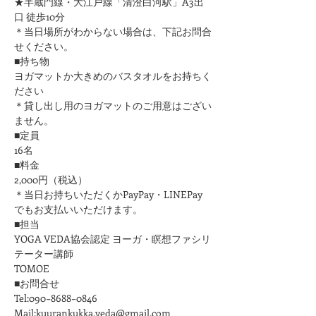
★半蔵門線・大江戸線「清澄白河駅」A3出
口 徒歩10分
＊当日場所がわからない場合は、下記お問合
せください。
■持ち物
ヨガマットか大きめのバスタオルをお持ちく
ださい 
＊貸し出し用のヨガマットのご用意はござい
ません。
■定員
16名
■料金
2,000円（税込）
＊当日お持ちいただくかPayPay・LINEPay
でもお支払いいただけます。
■担当
YOGA VEDA協会認定 ヨーガ・瞑想ファシリ
テーター講師
TOMOE
■お問合せ
Tel:090−8688−0846
Mail:kuurankukka.veda@gmail.com