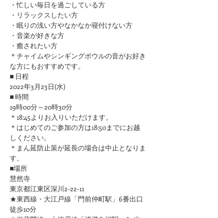
​・忙しい毎日を過ごしている方
・リラックスしたい方
・眠りの浅い方やなかなか寝付けない方
​・音楽が好きな方
​・癒されたい方
＊チャイムやシンギングボウルの音がお好き
な方にもおすすめです。
■ 日程
2022年3月23日(水)
■ 時間
19時00分～20時30分
＊18:45よりお入りいただけます。
＊はじめてのご参加の方は18:50までにお越
しください。
＊まん延防止策が延長の場合は中止となりま
す。
■場所
慧然寺
東京都江東区深川2-22-11
★東西線・大江戸線「門前仲町駅」6番出口 
徒歩10分