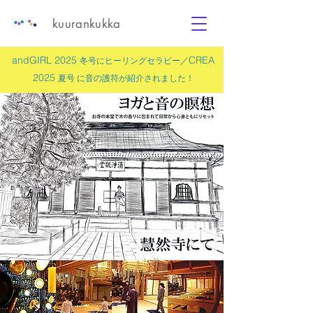
kuurankukka
andGIRL 2025
CREA
冬号にヒーリングセラピー／
2025
夏号 に
音の護符
が紹介されました！