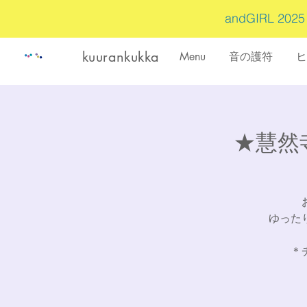
andGIRL 202
kuurankukka
Menu
音の護符
ヒ
★慧然寺
ゆった
＊