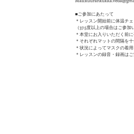
Mail:kuurankukka.veda@gma
■ご参加にあたって
＊レッスン開始前に体温チェ
（37.5度以上の場合はご参
＊本堂にお入りいただく前に
​＊それぞれマットの間隔を
＊状況によってマスクの着用
＊レッスンの録音・録画はご