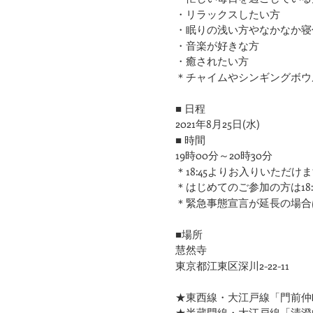
・リラックスしたい方
・眠りの浅い方やなかなか寝
​・音楽が好きな方
​・癒されたい方
＊チャイムやシンギングボウ
■ 日程
2021年8月25日(水)
■ 時間
19時00分～20時30分
＊18:45よりお入りいただけ
＊はじめてのご参加の方は18
＊緊急事態宣言が延長の場合
■場所
慧然寺
東京都江東区深川2-22-11
★東西線・大江戸線「門前仲町
★半蔵門線・大江戸線「清澄白