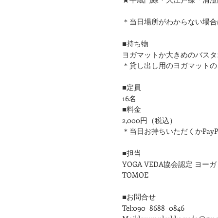
＊当日場所がわからない場合
■持ち物
ヨガマットか大きめのバスタ
＊貸し出し用のヨガマットの
■定員
16名
■料金
2,000円（税込）
＊当日お持ちいただくかPay
■担当
YOGA VEDA協会認定 ヨ
TOMOE
■お問合せ
Tel:090−8688−0846