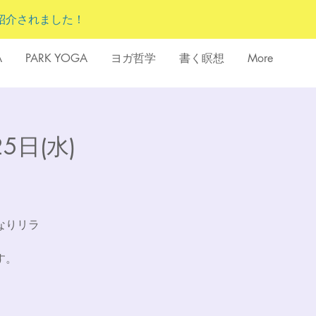
紹介されました！
A
PARK YOGA
ヨガ哲学
書く瞑想
More
5日(水)
。
なりリラ
す。