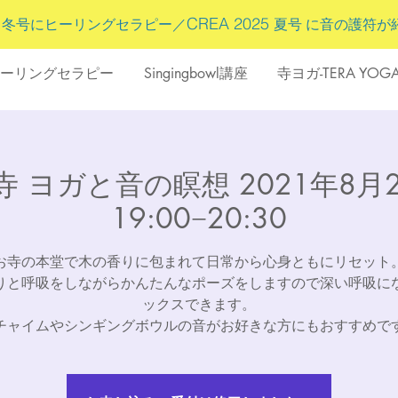
5
CREA 2025
冬号にヒーリングセラピー／
夏号 に
音の護符
が
ーリングセラピー
Singingbowl講座
寺ヨガ-TERA YOG
 ヨガと音の瞑想 2021年8月2
19:00−20:30
お寺の本堂で木の香りに包まれて日常から心身ともにリセット
りと呼吸をしながらかんたんなポーズをしますので深い呼吸に
ックスできます。
チャイムやシンギングボウルの音がお好きな方にもおすすめで