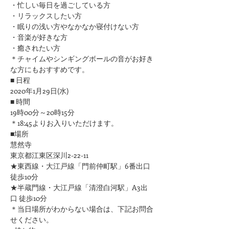
​・忙しい毎日を過ごしている方
・リラックスしたい方
・眠りの浅い方やなかなか寝付けない方
​・音楽が好きな方
​・癒されたい方
＊チャイムやシンギングボールの音がお好き
な方にもおすすめです。
■ 日程
2020年1月29日(水)
■ 時間
19時00分～20時15分
＊18:45よりお入りいただけます。
■場所
慧然寺
東京都江東区深川2-22-11
★東西線・大江戸線「門前仲町駅」6番出口 
徒歩10分
★半蔵門線・大江戸線「清澄白河駅」A3出
口 徒歩10分
＊当日場所がわからない場合は、下記お問合
せください。