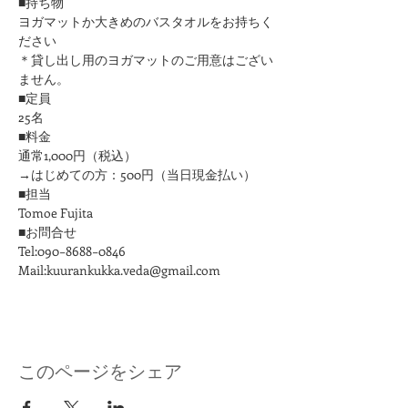
■持ち物
ヨガマットか大きめのバスタオルをお持ちく
ださい 
＊貸し出し用のヨガマットのご用意はござい
ません。
■定員
25名
■料金
通常1,000円（税込）
→はじめての方：500円（当日現金払い）
■担当
Tomoe Fujita
■お問合せ
Tel:090−8688−0846
Mail:kuurankukka.veda@gmail.com
このページをシェア