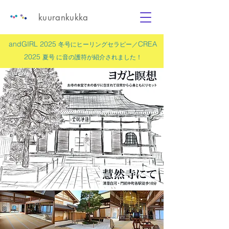
kuurankukka
andGIRL 2025
CREA
冬号にヒーリングセラピー／
2025
夏号 に
音の護符
が紹介されました！