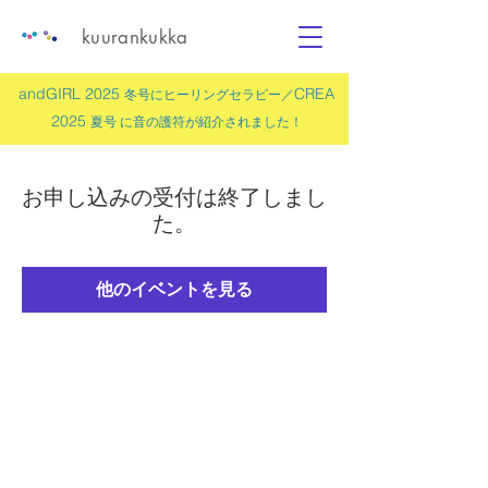
kuurankukka
andGIRL 2025
CREA
冬号にヒーリングセラピー／
2025
夏号 に
音の護符
が紹介されました！
お申し込みの受付は終了しまし
た。
他のイベントを見る