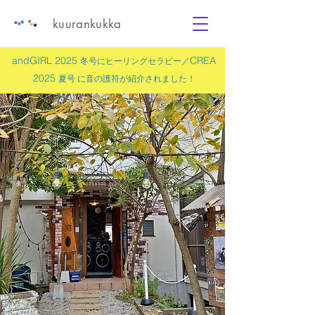
kuurankukka
andGIRL 2025
CREA
冬号にヒーリングセラピー／
2025
夏号 に
音の護符
が紹介されました！