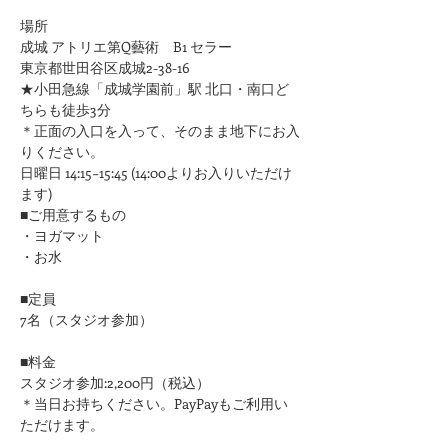
場所
成城 アトリエ第Q藝術　B1 セラー
東京都世田谷区成城2-38-16
★小田急線「成城学園前」駅 北口・南口ど
ちらも徒歩3分
​＊正面の入口を入って、そのまま地下にお入
りください。
日曜日 14:15−15:45 (14:00よりお入りいただけ
ます)
■ご用意するもの
・ヨガマット
・お水
■定員
7名（スタジオ参加）
■料金
スタジオ参加:2,200円（税込）
＊当日お持ちください。PayPayもご利用い
ただけます。