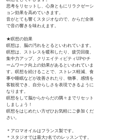
思考をリセットし、心身ともにリラクゼーシ
ョン効果を高めていきます。
音がとても響くスタジオなので、からだ全体
で音の響きを味わえます。
★瞑想の効果
瞑想は、脳の汚れをとるといわれています。
瞑想は、ストレスを暖和したり、疲労回復、
集中力アップ、クリエイティビティUPやチ
ームワーク向上の効果があるといわれていま
す。瞑想を続けることで、ストレス軽減、食
事や睡眠などが改善されたり、物事、感情を
客観視でき、自分らしさを表現できるように
なります。
瞑想をして脳からからだの隅々までリセット
しましょう！
瞑想をはじめたい方ぜひお気軽にご参加くだ
さい。
＊アロマオイルはフランス製です。
＊スタジオでは最大7名でのレッスンです。