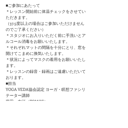
■ご参加にあたって
＊レッスン開始前に体温チェックをさせてい
ただきます。
（37.5度以上の場合はご参加いただけません
のでご了承ください）
＊スタジオにお入りいただく前に手洗いとア
ルコール消毒をお願いいたします。
​＊それぞれマットの間隔を十分にとり、窓を
開けてこまめに換気いたします。
＊状況によってマスクの着用をお願いいたし
ます。
＊レッスンの録音・録画はご遠慮いただいて
おります。
■担当
YOGA VEDA協会認定 ヨーガ・瞑想ファシリ
テーター講師
​藤田　友江（TOMOE）
■お問合せ
Tel:090−8688−0846
Mail:kuurankukka.veda@gmail.com