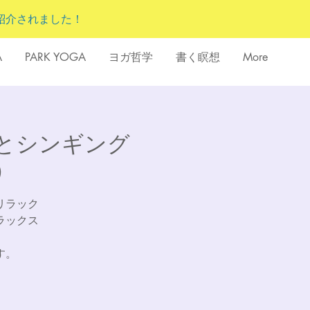
紹介されました！
A
PARK YOGA
ヨガ哲学
書く瞑想
More
とシンギング
）
リラック
ラックス
す。