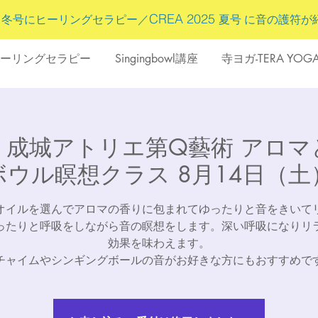
5
CREA 2025
冬号にヒーリングセラピー／
夏号 に
音の護符
が
ーリングセラピー
Singingbowl講座
寺ヨガ-TERA YOG
：成城アトリエ第Q藝術 アロマ
ボウル瞑想クラス 8月14日（土
オイルを選んでアロマの香りに包まれてゆったりと音をきいて
ったりと呼吸をしながら音の瞑想をします。深い呼吸になりリ
効果を味わえます。
チャイムやシンギングボールの音がお好きな方にもおすすめで