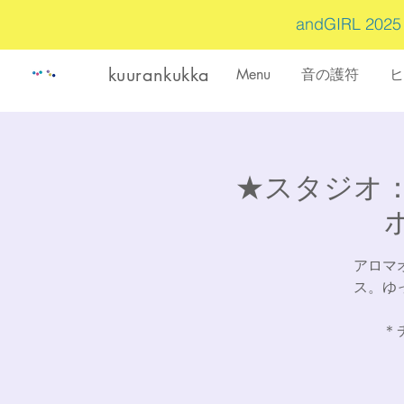
andGIRL 202
kuurankukka
Menu
音の護符
ヒ
★スタジオ
アロマ
ス。ゆ
＊