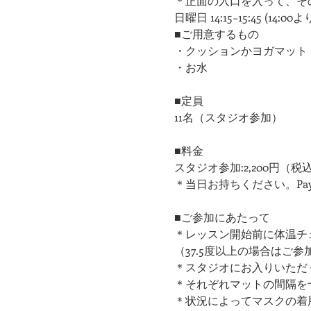
​＊正面の入口を入って、
日曜日 14:15−15:45 (14
■ご用意するもの
・クッションかヨガマット
・お水
■定員
11名（スタジオ参加）
■料金
スタジオ参加:2,200円（税
＊当日お持ちください。Pa
■ご参加にあたって
＊レッスン開始前に体温チ
（37.5度以上の場合はご
＊スタジオにお入りいただ
​＊それぞれマットの間隔
＊状況によってマスクの着