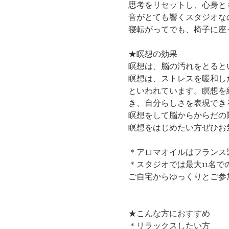
思考をリセットし、心身と
音がとても響くスタジオな
寝転がってでも、椅子に座
★瞑想の効果
瞑想は、脳の汚れをとると
瞑想は、ストレスを暖和し
といわれています。瞑想を
き、自分らしさを表現でき
瞑想をして脳からからだの
瞑想をはじめたい方ぜひお
＊アロマオイルはフランス
＊スタジオでは最大11名で
​ご自宅からゆっくりとご参
★こんな方におすすめ
＊リラックスしたい方