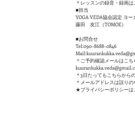
＊レッスンの録音・録画は
■担当
YOGA VEDA協会認定 
​藤田　友江（TOMOE）
■お問合せ
Tel:090−8688−0846
Mail:kuurankukka.veda@g
＊ご予約確認メールはこち
kuurankukka.veda@gmail.
＊3日たってもこちらから
＊メールアドレスは誤りの
★プライバシーポリシーは