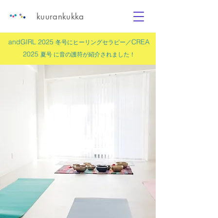
kuurankukka
andGIRL 2025
CREA
冬号にヒーリングセラピー／
2025
夏号 に
音の護符
が紹介されました！