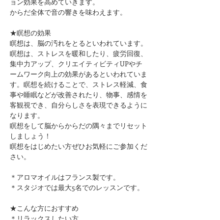
ョン効果を高めていきます。
からだ全体で音の響きを味わえます。
★瞑想の効果
瞑想は、脳の汚れをとるといわれています。
瞑想は、ストレスを暖和したり、疲労回復、
集中力アップ、クリエイティビティUPやチ
ームワーク向上の効果があるといわれていま
す。瞑想を続けることで、ストレス軽減、食
事や睡眠などが改善されたり、物事、感情を
客観視でき、自分らしさを表現できるように
なります。
瞑想をして脳からからだの隅々までリセット
しましょう！
瞑想をはじめたい方ぜひお気軽にご参加くだ
さい。
＊アロマオイルはフランス製です。
＊スタジオでは最大5名でのレッスンです。
★こんな方におすすめ
＊リラックスしたい方