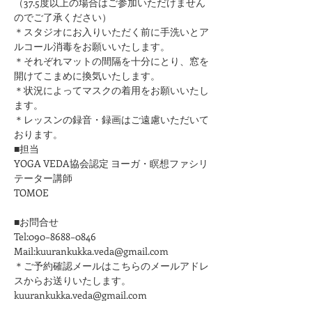
（37.5度以上の場合はご参加いただけません
のでご了承ください）
＊スタジオにお入りいただく前に手洗いとア
ルコール消毒をお願いいたします。
​＊それぞれマットの間隔を十分にとり、窓を
開けてこまめに換気いたします。
＊状況によってマスクの着用をお願いいたし
ます。
＊レッスンの録音・録画はご遠慮いただいて
おります。
■担当
YOGA VEDA協会認定 ヨーガ・瞑想ファシリ
テーター講師
​TOMOE
■お問合せ
Tel:090−8688−0846
Mail:kuurankukka.veda@gmail.com
＊ご予約確認メールはこちらのメールアドレ
スからお送りいたします。
kuurankukka.veda@gmail.com
＊3日たってもこちらからのメールが届かな