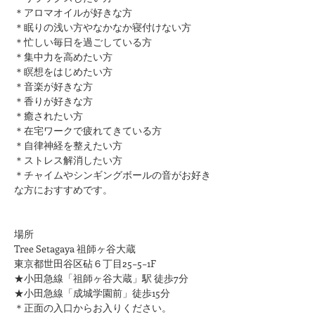
＊アロマオイルが好きな方
＊眠りの浅い方やなかなか寝付けない方
＊忙しい毎日を過ごしている方
＊集中力を高めたい方
＊瞑想をはじめたい方
​＊音楽が好きな方
​＊香りが好きな方
​＊癒されたい方
＊在宅ワークで疲れてきている方
＊自律神経を整えたい方
​＊ストレス解消したい方
＊チャイムやシンギングボールの音がお好き
な方におすすめです。
場所
Tree Setagaya 祖師ヶ谷大蔵
東京都世田谷区砧６丁目25−5−1F
★小田急線「祖師ヶ谷大蔵」駅 徒歩7分
★小田急線「成城学園前」徒歩15分
​＊正面の入口からお入りください。