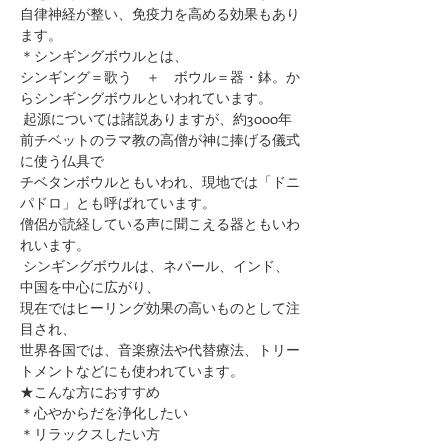
自律神経が整い、免疫力を高める効果もあり
ます。
＊シンギングボウルとは、
シンギング＝歌う　＋　ボウル＝器・鉢。か
らシンギングボウルといわれています。
 起源については諸説ありますが、約3000年
前チベットのラマ教の高僧が神に捧げる儀式
に使う仏具で
チベタンボウルともいわれ、現地では「ドニ
パドロ」とも呼ばれています。
僧侶が読経している声に聞こえる器ともいわ
れいます。
 シンギングボウルは、ネパール、インド、
中国を中心に広がり、
現在ではヒーリング効果の高いものとして注
目され、
世界各国では、音楽療法や代替療法、トリー
トメントなどにも使われています。
★こんな方におすすめ
＊心やからだを浄化したい
＊リラックスしたい方