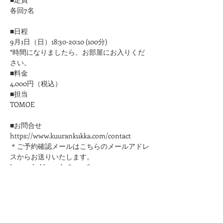
各回7名
■日程
9月1日（日）18:30-20:10 (100分)
*時間になりましたら、お部屋にお入りくだ
さい。
■料金
4,000円（税込）
■担当
​TOMOE
■お問合せ
https://www.kuurankukka.com/contact
＊ご予約確認メールはこちらのメールアドレ
スからお送りいたします。
kuurankukka.veda@gmail.com
＊3日たってもこちらからのメールが届かな
い場合は、迷惑メール設定をご確認くださ
い。
＊メールアドレスは誤りのないように十分ご
注意ください。