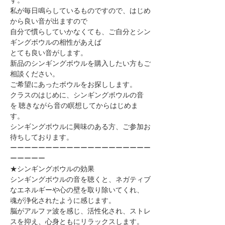
私が毎日鳴らしているものですので、はじめ
から良い音が出ますので
自分で慣らしていかなくても、ご自分とシン
ギングボウルの相性があえば
とても良い音がします。
新品のシンギングボウルを購入したい方もご
相談ください。
ご希望にあったボウルをお探しします。
クラスのはじめに、シンギングボウルの音
を ​聴きながら音の瞑想してからはじめま
す。
シンギングボウルに興味のある方、ご参加お
待ちしております。
ーーーーーーーーーーーーーーーーーーーー
ーーーーー
★シンギングボウルの効果
シンギングボウルの音を聴くと、ネガティブ
なエネルギーや心の壁を取り除いてくれ、
魂が浄化されたように感じます。
脳がアルファ波を感じ、活性化され、ストレ
スを抑え、心身ともにリラックスします。