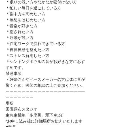
＊眠りの浅い方やなかなか寝付けない方
＊忙しい毎日を過ごしている方
＊集中力を高めたい方
＊瞑想をはじめたい方
​＊音楽が好きな方
​＊癒されたい方
＊呼吸が浅い方
＊在宅ワークで疲れてきている方
＊自律神経を整えたい方
​＊ストレス解消したい方
＊シンギングボウルの音がお好きな方におす
すめです。
禁忌事項
・妊婦さんやペースメーカーの方は体に音が
響くため、医師の相談の上ご参加ください。​​​​​​​​​
ーーーーーーーーーーーーーーーーーーーー
ーーーーーーー
場所
田園調布スタジオ
東急東横線「多摩川」駅下車1分
*お申し込み後に詳細場所お伝えいたします
■定員