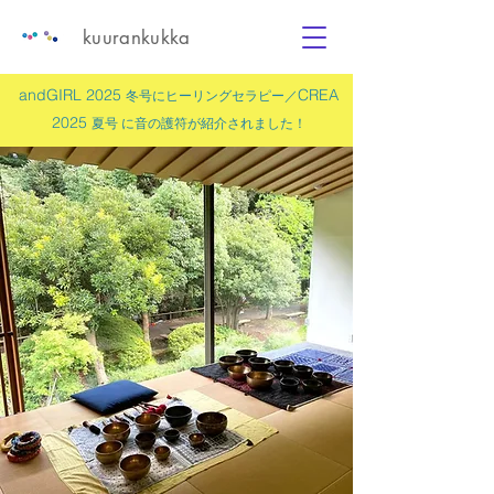
kuurankukka
andGIRL 2025
CREA
冬号にヒーリングセラピー／
2025
夏号 に
音の護符
が紹介されました！