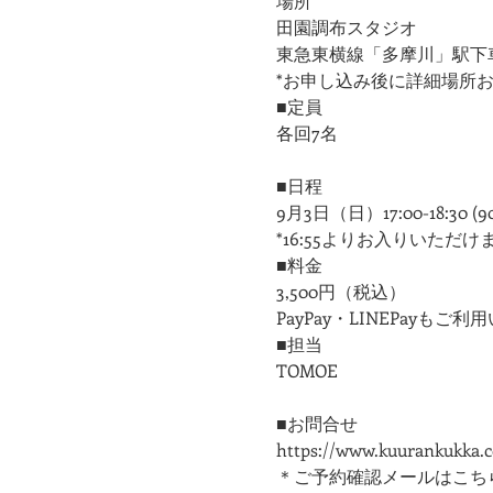
場所
田園調布スタジオ
東急東横線「多摩川」駅下
*お申し込み後に詳細場所
■定員
各回7名
■日程
9月3日（日）17:00-18:30 (9
*16:55よりお入りいただけ
■料金
3,500円（税込）
PayPay・LINEPayもご
■担当
​TOMOE
■お問合せ
https://www.kuurankukka.
＊ご予約確認メールはこち