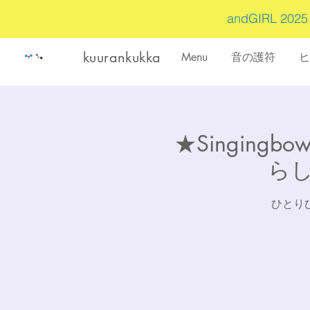
andGIRL 202
kuurankukka
Menu
音の護符
ヒ
★Singing
らし
ひとり