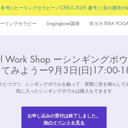
5
CREA 2025
冬号にヒーリングセラピー／
夏号 に
音の護符
が
ーリングセラピー
Singingbowl講座
寺ヨガ-TERA YOG
bowl Work Shop ーシンギン
てみようー9月3日(日)17:00-18
ひとつづつ、シンギングボウルを触って、実際に音を鳴らして
気に入ったシンギングボウルは購入もできます
お申し込みの受付は終了しました。
他のイベントを見る