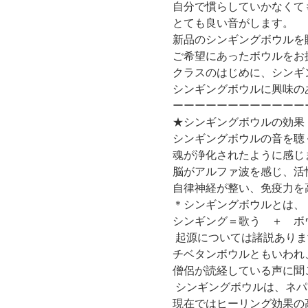
自分で慣らしていかなくて
とても良い音がします。
新品のシンギングボウルを
ご希望にあったボウルをお
クラスのはじめに、シンギ
シンギングボウルに興味の
ーーーーーーーーーーーー
★シンギングボウルの効果
シンギングボウルの音を聴
魂が浄化されたように感じ
脳がアルファ波を感じ、活
自律神経が整い、免疫力を
＊シンギングボウルとは、
シンギング＝歌う　＋　ボ
 起源については諸説ありま
チベタンボウルともいわれ
僧侶が読経している声に聞
 シンギングボウルは、ネ
現在ではヒーリング効果の