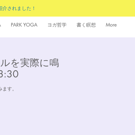
紹介されました！
A
PARK YOGA
ヨガ哲学
書く瞑想
More
グボウルを実際に鳴
:30
みます。