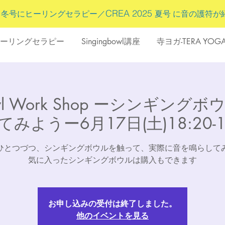
5
CREA 2025
冬号にヒーリングセラピー／
夏号 に
音の護符
が
ーリングセラピー
Singingbowl講座
寺ヨガ-TERA YOG
bowl Work Shop ーシンギン
みようー6月17日(土)18:20-1
ひとつづつ、シンギングボウルを触って、実際に音を鳴らして
気に入ったシンギングボウルは購入もできます
お申し込みの受付は終了しました。
他のイベントを見る