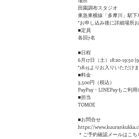
場所
田園調布スタジオ
東急東横線「多摩川」駅下
*お申し込み後に詳細場所
■定員
各回7名
■日程
6月17日（土）18:20-19:50 (
*18:15よりお入りいただけ
■料金
3,500円（税込）
PayPay・LINEPayもご
■担当
​TOMOE
■お問合せ
https://www.kuurankukka.
＊ご予約確認メールはこち