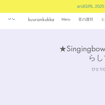
andGIRL 202
kuurankukka
Menu
音の護符
ヒ
★Singing
らして
ひとり