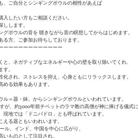
も、ご自分とシンギングボウルの相性があえば
購入したい方もご相談ください。
探しします。
ングボウルの音を ​聴きながら音の瞑想してからはじめます。
ある方、ご参加お待ちしております。
ーーーーーーーーーーーーー
くと、ネガティブなエネルギーや心の壁を取り除いてくれ、
ます。
性化され、ストレスを抑え、心身ともにリラックスします。
高める効果もあります。
ウル＝器・鉢。からシンギングボウルといわれています。
すが、約3000年前チベットのラマ教の高僧が神に捧げる儀式
、現地では「ドニパドロ」とも呼ばれています。
こえる器ともいわれいます。
パール、インド、中国を中心に広がり、
高いものとして注目され、