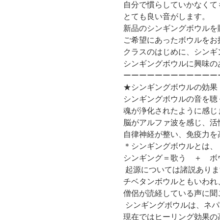
自分で慣らしていかなくて
とても良い音がします。
新品のシンギングボウルを
ご希望にあったボウルをお
クラスのはじめに、シンギ
シンギングボウルに興味の
ーーーーーーーーーーーー
★シンギングボウルの効果
シンギングボウルの音を聴
魂が浄化されたように感じ
脳がアルファ波を感じ、活
自律神経が整い、免疫力を
＊シンギングボウルとは、
シンギング＝歌う　＋　ボ
 起源については諸説ありま
チベタンボウルともいわれ
僧侶が読経している声に聞
 シンギングボウルは、ネ
現在ではヒーリング効果の