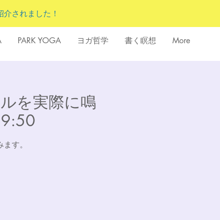
紹介されました！
A
PARK YOGA
ヨガ哲学
書く瞑想
More
グボウルを実際に鳴
9:50
みます。