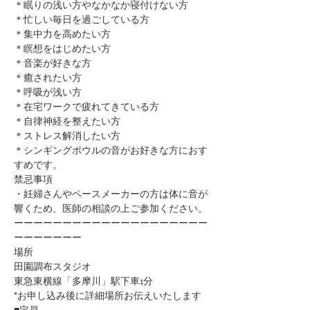
＊眠りの浅い方やなかなか寝付けない方
＊忙しい毎日を過ごしている方
＊集中力を高めたい方
＊瞑想をはじめたい方
​＊音楽が好きな方
​＊癒されたい方
＊呼吸が浅い方
＊在宅ワークで疲れてきている方
＊自律神経を整えたい方
​＊ストレス解消したい方
＊シンギングボウルの音がお好きな方におす
すめです。
禁忌事項
・妊婦さんやペースメーカーの方は体に音が
響くため、医師の相談の上ご参加ください。​​​​​​​​​
ーーーーーーーーーーーーーーーーーーーー
ーーーーーーー
場所
田園調布スタジオ
東急東横線「多摩川」駅下車1分
*お申し込み後に詳細場所お伝えいたします
■定員