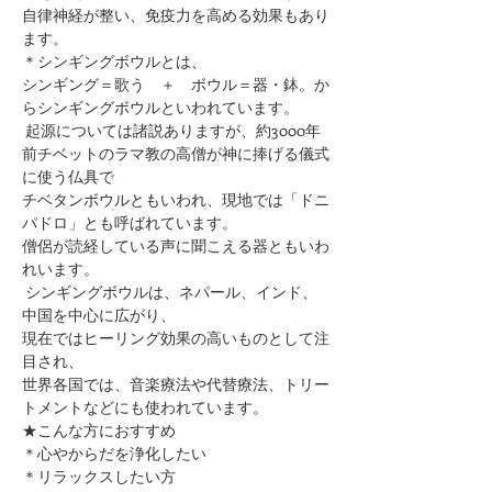
自律神経が整い、免疫力を高める効果もあり
ます。
＊シンギングボウルとは、
シンギング＝歌う　＋　ボウル＝器・鉢。か
らシンギングボウルといわれています。
 起源については諸説ありますが、約3000年
前チベットのラマ教の高僧が神に捧げる儀式
に使う仏具で
チベタンボウルともいわれ、現地では「ドニ
パドロ」とも呼ばれています。
僧侶が読経している声に聞こえる器ともいわ
れいます。
 シンギングボウルは、ネパール、インド、
中国を中心に広がり、
現在ではヒーリング効果の高いものとして注
目され、
世界各国では、音楽療法や代替療法、トリー
トメントなどにも使われています。
★こんな方におすすめ
＊心やからだを浄化したい
＊リラックスしたい方