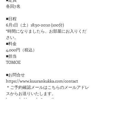
各回7名
■日程
6月1日（土）18:30-20:10 (100分)
*時間になりましたら、お部屋にお入りくだ
さい。
■料金
4,000円（税込）
■担当
​TOMOE
■お問合せ
https://www.kuurankukka.com/contact
＊ご予約確認メールはこちらのメールアドレ
スからお送りいたします。
kuurankukka.veda@gmail.com
＊3日たってもこちらからのメールが届かな
い場合は、迷惑メール設定をご確認くださ
い。
＊メールアドレスは誤りのないように十分ご
注意ください。