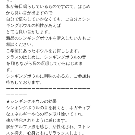
私が毎日鳴らしているものですので、はじめ
から良い音が出ますので
自分で慣らしていかなくても、ご自分とシン
ギングボウルの相性があえば
とても良い音がします。
新品のシンギングボウルを購入したい方もご
相談ください。
ご希望にあったボウルをお探しします。
クラスのはじめに、シンギングボウルの音
を ​聴きながら音の瞑想してからはじめま
す。
シンギングボウルに興味のある方、ご参加お
待ちしております。
ーーーーーーーーーーーーーーーーーーーー
ーーーーー
★シンギングボウルの効果
シンギングボウルの音を聴くと、ネガティブ
なエネルギーや心の壁を取り除いてくれ、
魂が浄化されたように感じます。
脳がアルファ波を感じ、活性化され、ストレ
スを抑え、心身ともにリラックスします。