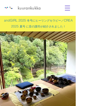
kuurankukka
andGIRL 2025
CREA
冬号にヒーリングセラピー／
2025
夏号 に
音の護符
が紹介されました！