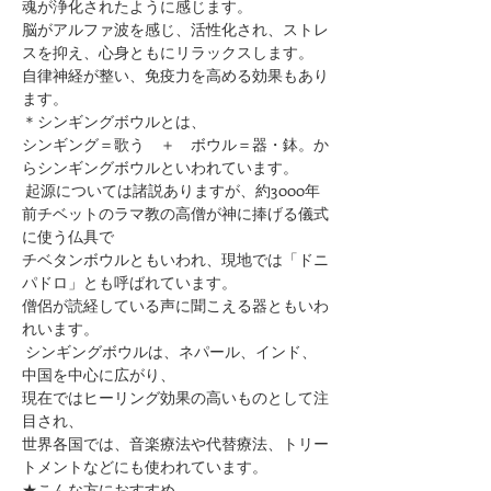
魂が浄化されたように感じます。
脳がアルファ波を感じ、活性化され、ストレ
スを抑え、心身ともにリラックスします。
自律神経が整い、免疫力を高める効果もあり
ます。
＊シンギングボウルとは、
シンギング＝歌う　＋　ボウル＝器・鉢。か
らシンギングボウルといわれています。
 起源については諸説ありますが、約3000年
前チベットのラマ教の高僧が神に捧げる儀式
に使う仏具で
チベタンボウルともいわれ、現地では「ドニ
パドロ」とも呼ばれています。
僧侶が読経している声に聞こえる器ともいわ
れいます。
 シンギングボウルは、ネパール、インド、
中国を中心に広がり、
現在ではヒーリング効果の高いものとして注
目され、
世界各国では、音楽療法や代替療法、トリー
トメントなどにも使われています。
★こんな方におすすめ