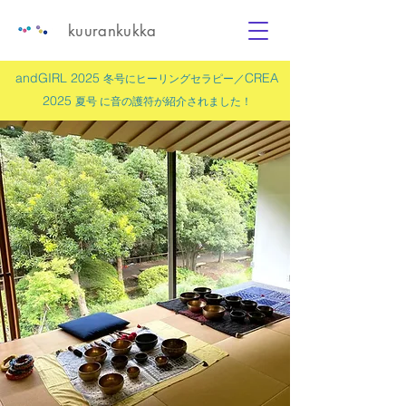
kuurankukka
andGIRL 2025
CREA
冬号にヒーリングセラピー／
2025
夏号 に
音の護符
が紹介されました！