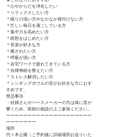
＊心やからだを浄化したい
＊リラックスしたい方
＊眠りの浅い方やなかなか寝付けない方
＊忙しい毎日を過ごしている方
＊集中力を高めたい方
＊瞑想をはじめたい方
​＊音楽が好きな方
​＊癒されたい方
＊呼吸が浅い方
＊在宅ワークで疲れてきている方
＊自律神経を整えたい方
​＊ストレス解消したい方
＊シンギングボウルの音がお好きな方におす
すめです。
禁忌事項
・妊婦さんやペースメーカーの方は体に音が
響くため、医師の相談の上ご参加ください。​​​​​​​​​
ーーーーーーーーーーーーーーーーーーーー
ーーーーーーー
場所
代々木公園（ご予約後に詳細場所お送りいた