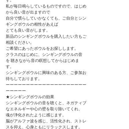
私が毎日鳴らしているものですので、はじめ
から良い音が出ますので
自分で慣らしていかなくても、ご自分とシン
ギングボウルの相性があえば
とても良い音がします。
新品のシンギングボウルを購入したい方もご
相談ください。
ご希望にあったボウルをお探しします。
クラスのはじめに、シンギングボウルの音
を ​聴きながら音の瞑想してからはじめま
す。
シンギングボウルに興味のある方、ご参加お
待ちしております。
ーーーーーーーーーーーーーーーーーーーー
ーーーーー
★シンギングボウルの効果
シンギングボウルの音を聴くと、ネガティブ
なエネルギーや心の壁を取り除いてくれ、
魂が浄化されたように感じます。
脳がアルファ波を感じ、活性化され、ストレ
スを抑え、心身ともにリラックスします。