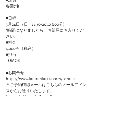
各回7名
■日程
3月24日（日）18:30-20:10 (100分)
*時間になりましたら、お部屋にお入りくだ
さい。
■料金
4,000円（税込）
■担当
​TOMOE
■お問合せ
https://www.kuurankukka.com/contact
＊ご予約確認メールはこちらのメールアドレ
スからお送りいたします。
kuurankukka.veda@gmail.com
＊3日たってもこちらからのメールが届かな
い場合は、迷惑メール設定をご確認くださ
い。
＊メールアドレスは誤りのないように十分ご
注意ください。