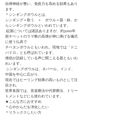
自律神経が整い、免疫力を高める効果もあり
ます。
＊シンギングボウルとは、
シンギング＝歌う　＋　ボウル＝器・鉢。か
らシンギングボウルといわれています。
 起源については諸説ありますが、約3000年
前チベットのラマ教の高僧が神に捧げる儀式
に使う仏具で
チベタンボウルともいわれ、現地では「ドニ
パドロ」とも呼ばれています。
僧侶が読経している声に聞こえる器ともいわ
れいます。
 シンギングボウルは、ネパール、インド、
中国を中心に広がり、
現在ではヒーリング効果の高いものとして注
目され、
世界各国では、音楽療法や代替療法、トリー
トメントなどにも使われています。
★こんな方におすすめ
＊心やからだを浄化したい
＊リラックスしたい方