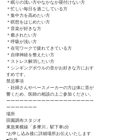
＊眠りの浅い方やなかなか寝付けない方
＊忙しい毎日を過ごしている方
＊集中力を高めたい方
＊瞑想をはじめたい方
​＊音楽が好きな方
​＊癒されたい方
＊呼吸が浅い方
＊在宅ワークで疲れてきている方
＊自律神経を整えたい方
​＊ストレス解消したい方
＊シンギングボウルの音がお好きな方におす
すめです。
禁忌事項
・妊婦さんやペースメーカーの方は体に音が
響くため、医師の相談の上ご参加ください。​​​​​​​​​
ーーーーーーーーーーーーーーーーーーーー
ーーーーーーー
場所
田園調布スタジオ
東急東横線「多摩川」駅下車1分
*お申し込み後に詳細場所お伝えいたします
■定員