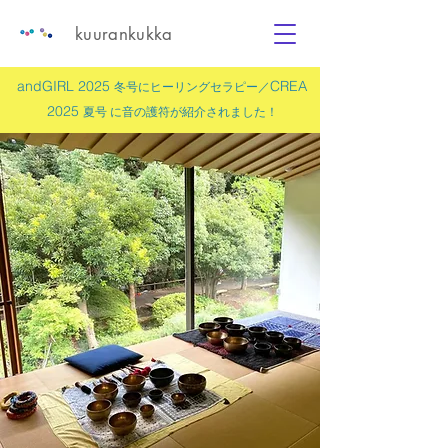
kuurankukka
andGIRL 2025
CREA
冬号にヒーリングセラピー／
2025
夏号 に
音の護符
が紹介されました！