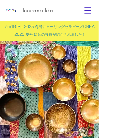
kuurankukka
andGIRL 2025
CREA
冬号にヒーリングセラピー／
2025
夏号 に
音の護符
が紹介されました！