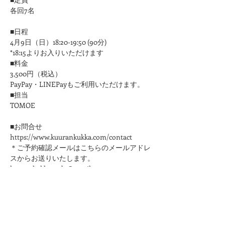
各回7名
■日程
4月9日（日）18:20-19:50 (90分)
*18:15よりお入りいただけます
■料金
3,500円（税込）
PayPay・LINEPayもご利用いただけます。
■担当
​TOMOE
■お問合せ
https://www.kuurankukka.com/contact
＊ご予約確認メールはこちらのメールアドレ
スからお送りいたします。
kuurankukka.veda@gmail.com
＊3日たってもこちらからのメールが届かな
い場合は、迷惑メール設定をご確認くださ
い。
＊メールアドレスは誤りのないように十分ご
注意ください。