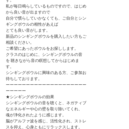
私が毎日鳴らしているものですので、はじめ
から良い音が出ますので
自分で慣らしていかなくても、ご自分とシン
ギングボウルの相性があえば
とても良い音がします。
新品のシンギングボウルを購入したい方もご
相談ください。
ご希望にあったボウルをお探しします。
クラスのはじめに、シンギングボウルの音
を ​聴きながら音の瞑想してからはじめま
す。
シンギングボウルに興味のある方、ご参加お
待ちしております。
ーーーーーーーーーーーーーーーーーーーー
ーーーーー
★シンギングボウルの効果
シンギングボウルの音を聴くと、ネガティブ
なエネルギーや心の壁を取り除いてくれ、
魂が浄化されたように感じます。
脳がアルファ波を感じ、活性化され、ストレ
スを抑え、心身ともにリラックスします。