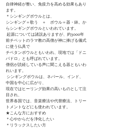
自律神経が整い、免疫力を高める効果もあり
ます。
＊シンギングボウルとは、
シンギング＝歌う　＋　ボウル＝器・鉢。か
らシンギングボウルといわれています。
 起源については諸説ありますが、約3000年
前チベットのラマ教の高僧が神に捧げる儀式
に使う仏具で
チベタンボウルともいわれ、現地では「ドニ
パドロ」とも呼ばれています。
僧侶が読経している声に聞こえる器ともいわ
れいます。
 シンギングボウルは、ネパール、インド、
中国を中心に広がり、
現在ではヒーリング効果の高いものとして注
目され、
世界各国では、音楽療法や代替療法、トリー
トメントなどにも使われています。
★こんな方におすすめ
＊心やからだを浄化したい
＊リラックスしたい方