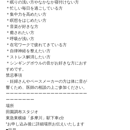
＊眠りの浅い方やなかなか寝付けない方
＊忙しい毎日を過ごしている方
＊集中力を高めたい方
＊瞑想をはじめたい方
​＊音楽が好きな方
​＊癒されたい方
＊呼吸が浅い方
＊在宅ワークで疲れてきている方
＊自律神経を整えたい方
​＊ストレス解消したい方
＊シンギングボウルの音がお好きな方におす
すめです。
禁忌事項
・妊婦さんやペースメーカーの方は体に音が
響くため、医師の相談の上ご参加ください。​​​​​​​​​
ーーーーーーーーーーーーーーーーーーーー
ーーーーーーー
場所
田園調布スタジオ
東急東横線「多摩川」駅下車1分
*お申し込み後に詳細場所お伝えいたします
■定員