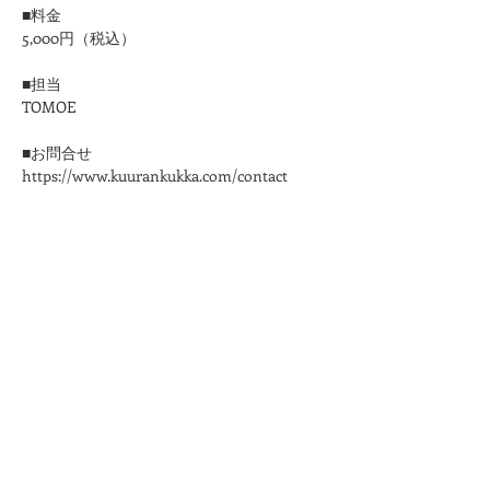
■料金
5,000円（税込）
■担当
​TOMOE
■お問合せ
https://www.kuurankukka.com/contact
＊ご予約確認メールはこちらのメールアドレ
スからお送りいたします。
kuurankukka.veda@gmail.com
＊3日たってもこちらからのメールが届かな
い場合は、迷惑メール設定をご確認くださ
い。
＊メールアドレスは誤りのないように十分ご
注意ください。
★プライバシーポリシーは
こちら
から