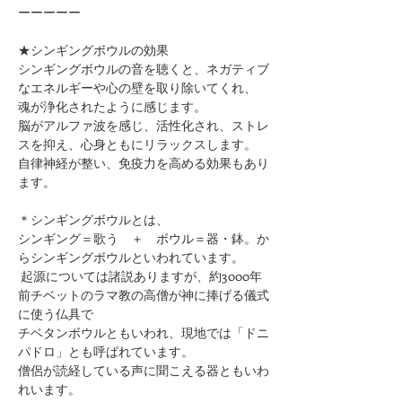
ーーーーー
★シンギングボウルの効果
シンギングボウルの音を聴くと、ネガティブ
なエネルギーや心の壁を取り除いてくれ、
魂が浄化されたように感じます。
脳がアルファ波を感じ、活性化され、ストレ
スを抑え、心身ともにリラックスします。
自律神経が整い、免疫力を高める効果もあり
ます。
＊シンギングボウルとは、
シンギング＝歌う　＋　ボウル＝器・鉢。か
らシンギングボウルといわれています。
 起源については諸説ありますが、約3000年
前チベットのラマ教の高僧が神に捧げる儀式
に使う仏具で
チベタンボウルともいわれ、現地では「ドニ
パドロ」とも呼ばれています。
僧侶が読経している声に聞こえる器ともいわ
れいます。