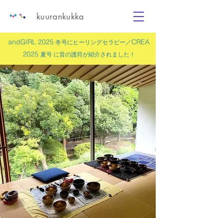
kuurankukka
andGIRL 2025
CREA
冬号にヒーリングセラピー／
2025
夏号 に
音の護符
が紹介されました！