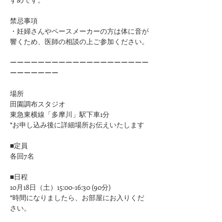
禁忌事項
・妊婦さんやペースメーカーの方は体に音が
響くため、医師の相談の上ご参加ください。​​​​​​​​​
ーーーーーーーーーーーーーーーーーーーー
ーーーーーーー
場所
田園調布スタジオ
東急東横線「多摩川」駅下車1分
*お申し込み後に詳細場所お伝えいたします
■定員
各回7名
■日程
10月18日（土）15:00-16:30 (90分)
*時間になりましたら、お部屋にお入りくだ
さい。