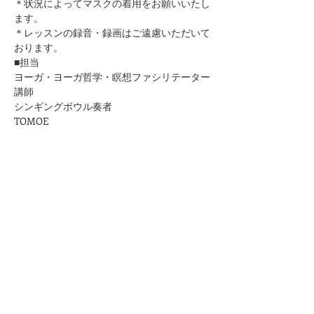
＊状況によってマスクの着用をお願いいたし
ます。
＊レッスンの録音・録画はご遠慮いただいて
おります。
■担当
ヨーガ・ヨーガ哲学・瞑想ファシリテーター
講師
シンギングボウル奏者
​TOMOE
■お問合せ
https://www.kuurankukka.com/contact
＊ご予約確認メールはこちらのメールアドレ
スからお送りいたします。
kuurankukka.veda@gmail.com
＊3日たってもこちらからのメールが届かな
い場合は、迷惑メール設定をご確認くださ
い。
＊メールアドレスは誤りのないように十分ご
注意ください。
★プライバシーポリシーは
こちら
から