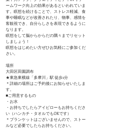
ームワーク向上の効果があるといわれていま
す。瞑想を続けることで、ストレス軽減、食
事や睡眠などが改善されたり、物事、感情を
客観視でき、自分らしさを表現できるように
なります。
瞑想をして脳からからだの隅々までリセット
しましょう！
瞑想をはじめたい方ぜひお気軽にご参加くだ
さい。
場所
大田区田園調布
★東急東横線「多摩川」駅 徒歩1分
​＊詳細の場所はご予約後にお知らせいたしま
す。
■ご用意するもの
・お水
・お持ちでしたらアイピローもお持ちくださ
い（ハンカチ・タオルでもOKです）
​＊ブランケットはございませんので、ストー
ルなど必要でしたらお持ちください。