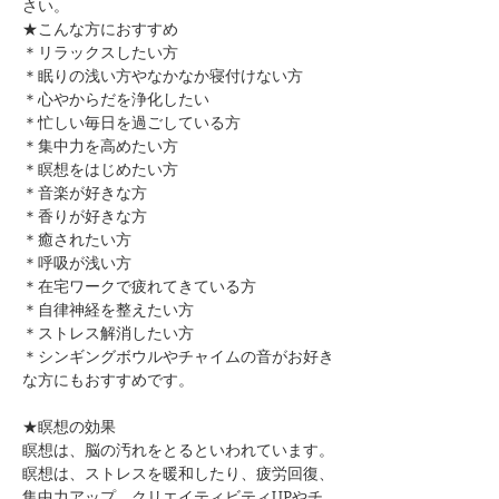
さい。
★こんな方におすすめ
＊リラックスしたい方
＊眠りの浅い方やなかなか寝付けない方
＊心やからだを浄化したい
＊忙しい毎日を過ごしている方
＊集中力を高めたい方
＊瞑想をはじめたい方
​＊音楽が好きな方
​＊香りが好きな方
​＊癒されたい方
＊呼吸が浅い方
＊在宅ワークで疲れてきている方
＊自律神経を整えたい方
​＊ストレス解消したい方
＊シンギングボウルやチャイムの音がお好き
な方にもおすすめです。
★瞑想の効果
瞑想は、脳の汚れをとるといわれています。
瞑想は、ストレスを暖和したり、疲労回復、
集中力アップ、クリエイティビティUPやチ