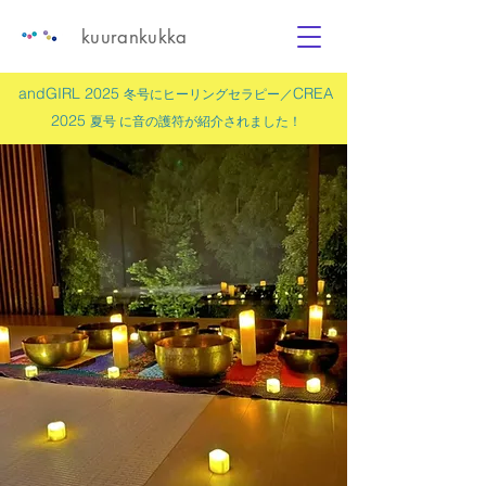
kuurankukka
andGIRL 2025
CREA
冬号にヒーリングセラピー／
2025
夏号 に
音の護符
が紹介されました！