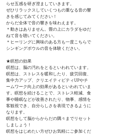
らせ五感を研ぎ澄ましていきます。
ぜひリラックスしていくつもの重なる音の響
きを感じてみてください！
からだ全体で音の響きを味わえます。
＊動きはありません。畳の上にカラダをゆだ
ねて音を聴いてください。
＊ヒーリングに興味のある方も一度こちらで
シンギングボウルの音を体験ください。
★瞑想の効果
瞑想は、脳の汚れをとるといわれています。
瞑想は、ストレスを暖和したり、疲労回復、
集中力アップ、クリエイティビティUPやチ
ームワーク向上の効果があるといわれていま
す。瞑想を続けることで、ストレス軽減、食
事や睡眠などが改善されたり、物事、感情を
客観視でき、自分らしさを表現できるように
なります。
瞑想をして脳からからだの隅々までリセット
しましょう！
瞑想をはじめたい方ぜひお気軽にご参加くだ