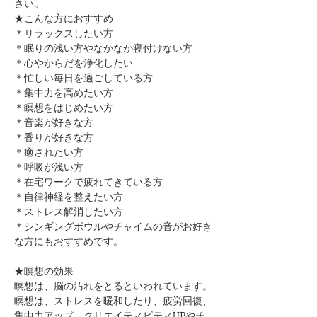
さい。
★こんな方におすすめ
＊リラックスしたい方
＊眠りの浅い方やなかなか寝付けない方
＊心やからだを浄化したい
＊忙しい毎日を過ごしている方
＊集中力を高めたい方
＊瞑想をはじめたい方
​＊音楽が好きな方
​＊香りが好きな方
​＊癒されたい方
＊呼吸が浅い方
＊在宅ワークで疲れてきている方
＊自律神経を整えたい方
​＊ストレス解消したい方
＊シンギングボウルやチャイムの音がお好き
な方にもおすすめです。
★瞑想の効果
瞑想は、脳の汚れをとるといわれています。
瞑想は、ストレスを暖和したり、疲労回復、
集中力アップ、クリエイティビティUPやチ