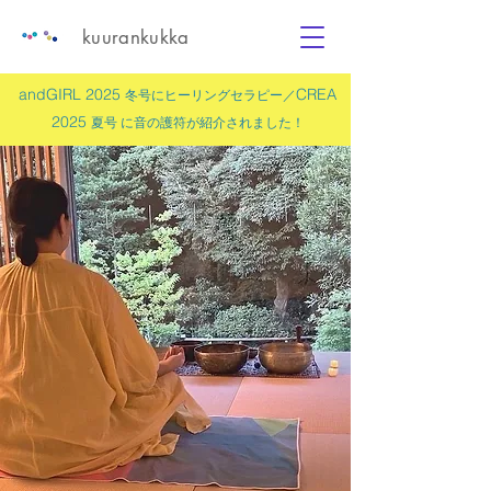
kuurankukka
andGIRL 2025
CREA
冬号にヒーリングセラピー／
2025
夏号 に
音の護符
が紹介されました！