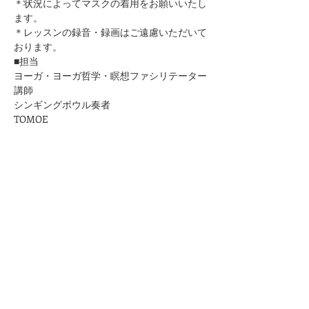
＊状況によってマスクの着用をお願いいたし
ます。
＊レッスンの録音・録画はご遠慮いただいて
おります。
■担当
ヨーガ・ヨーガ哲学・瞑想ファシリテーター
講師
シンギングボウル奏者
​TOMOE
■お問合せ
https://www.kuurankukka.com/contact
＊ご予約確認メールはこちらのメールアドレ
スからお送りいたします。
kuurankukka.veda@gmail.com
＊3日たってもこちらからのメールが届かな
い場合は、迷惑メール設定をご確認くださ
い。
＊メールアドレスは誤りのないように十分ご
注意ください。
★プライバシーポリシーは
こちら
から