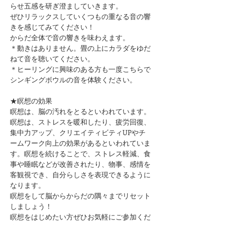
らせ五感を研ぎ澄ましていきます。
ぜひリラックスしていくつもの重なる音の響
きを感じてみてください！
からだ全体で音の響きを味わえます。
＊動きはありません。畳の上にカラダをゆだ
ねて音を聴いてください。
＊ヒーリングに興味のある方も一度こちらで
シンギングボウルの音を体験ください。
★瞑想の効果
瞑想は、脳の汚れをとるといわれています。
瞑想は、ストレスを暖和したり、疲労回復、
集中力アップ、クリエイティビティUPやチ
ームワーク向上の効果があるといわれていま
す。瞑想を続けることで、ストレス軽減、食
事や睡眠などが改善されたり、物事、感情を
客観視でき、自分らしさを表現できるように
なります。
瞑想をして脳からからだの隅々までリセット
しましょう！
瞑想をはじめたい方ぜひお気軽にご参加くだ