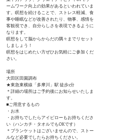
ームワーク向上の効果があるといわれていま
す。瞑想を続けることで、ストレス軽減、食
事や睡眠などが改善されたり、物事、感情を
客観視でき、自分らしさを表現できるように
なります。
瞑想をして脳からからだの隅々までリセット
しましょう！
瞑想をはじめたい方ぜひお気軽にご参加くだ
さい。
場所
大田区田園調布
★東急東横線「多摩川」駅 徒歩1分
​＊詳細の場所はご予約後にお知らせいたしま
す。
■ご用意するもの
・お水
・お持ちでしたらアイピローもお持ちくださ
い（ハンカチ・タオルでもOKです）
​＊ブランケットはございませんので、ストー
ルなど必要でしたらお持ちください。