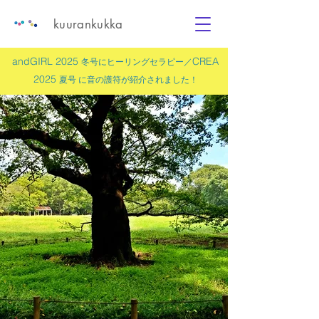
kuurankukka
andGIRL 2025
CREA
冬号にヒーリングセラピー／
2025
夏号 に
音の護符
が紹介されました！