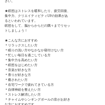
さい。
★瞑想はストレスを暖和したり、疲労回復、
集中力、クリエイティビティUPの効果があ
るといわれています。
瞑想をして、脳からからだの隅々までリセッ
トしましょう！
★こんな方におすすめ
＊リラックスしたい方
＊眠りの浅い方やなかなか寝付けない方
＊忙しい毎日を過ごしている方
＊集中力を高めたい方
＊瞑想をはじめたい方
​＊音楽が好きな方
​＊香りが好きな方
​＊癒されたい方
＊在宅ワークで疲れてきている方
＊自律神経を整えたい方
​＊ストレス解消したい方
＊チャイムやシンギングボールの音がお好き
な方におすすめです。