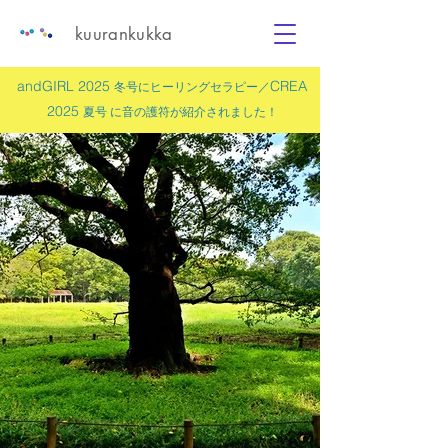
kuurankukka
andGIRL 2025
CREA
冬号にヒーリングセラピー／
2025
夏号 に
音の護符
が紹介されました！