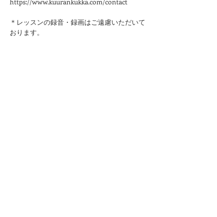
https://www.kuurankukka.com/contact
＊レッスンの録音・録画はご遠慮いただいて
おります。
このページをシェア
kuurankukka