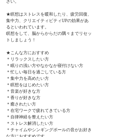
さい。
★瞑想はストレスを暖和したり、疲労回復、
集中力、クリエイティビティUPの効果があ
るといわれています。
瞑想をして、脳からからだの隅々までリセッ
トしましょう！
★こんな方におすすめ
＊リラックスしたい方
＊眠りの浅い方やなかなか寝付けない方
＊忙しい毎日を過ごしている方
＊集中力を高めたい方
＊瞑想をはじめたい方
​＊音楽が好きな方
​＊香りが好きな方
​＊癒されたい方
＊在宅ワークで疲れてきている方
＊自律神経を整えたい方
​＊ストレス解消したい方
＊チャイムやシンギングボールの音がお好き
な方におすすめです。