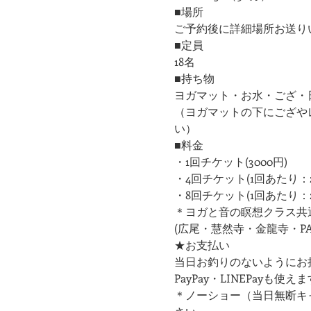
■場所
ご予約後に詳細場所お送り
■定員
18名
■持ち物
ヨガマット・お水・ござ・
（ヨガマットの下にござや
い）
■料金
・1回チケット(3000円)
・4回チケット(1回あたり：2
・8回チケット(1回あたり：2
＊ヨガと音の瞑想クラス共
(広尾・慧然寺・金龍寺・PAR
★お支払い
当日お釣りのないようにお
PayPay・LINEPayも使えま
＊ノーショー（当日無断キ