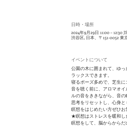
日時・場所
2024年9月29日 11:00 – 12:30 J
渋谷区, 日本、〒151-005
イベントについて
公園の木に囲まれて、ゆっ
ラックスできます。
寝るポーズ多めで、芝生に
音を聴く前に、アロマオイ
ルの音をききながら、音の
思考をリセットし、心身と
瞑想をはじめたい方ぜひお
★瞑想はストレスを暖和し
瞑想をして、脳からからだ