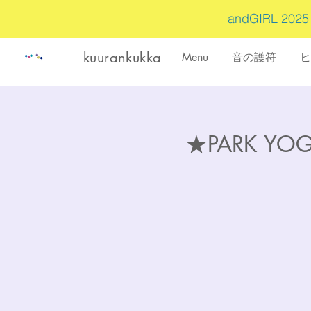
andGIRL 202
kuurankukka
Menu
音の護符
ヒ
★PARK Y