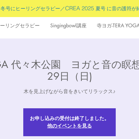
5
CREA 2025
冬号にヒーリングセラピー／
夏号 に
音の護符
が
ーリングセラピー
Singingbowl講座
寺ヨガ-TERA YOG
OGA 代々木公園 ヨガと音の瞑想
29日（日)
木を見上げながら音をきいてリラックス♪
お申し込みの受付は終了しました。
他のイベントを見る