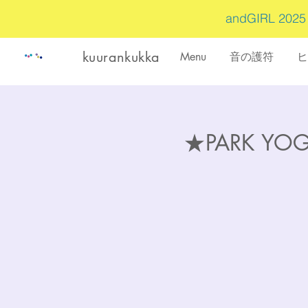
andGIRL 202
kuurankukka
Menu
音の護符
ヒ
★PARK Y