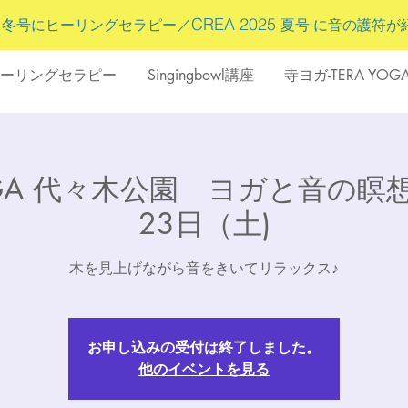
5
CREA 2025
冬号にヒーリングセラピー／
夏号 に
音の護符
が
ーリングセラピー
Singingbowl講座
寺ヨガ-TERA YOG
OGA 代々木公園 ヨガと音の瞑想
23日（土)
木を見上げながら音をきいてリラックス♪
お申し込みの受付は終了しました。
他のイベントを見る