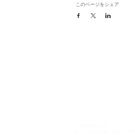
このページをシェア
kuurankukka
＊ヨガ瞑想講師ご依頼・
シンギングボウル演奏・選定・お問