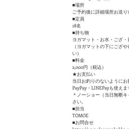
■場所
ご予約後に詳細場所お送り
■定員
18名
■持ち物
ヨガマット・お水・ござ・
（ヨガマットの下にござや
い）
■料金
2,000円（税込）
★お支払い
当日お釣りのないようにお
PayPay・LINEPayも使えま
＊ノーショー（当日無断キ
さい。
■担当
TOMOE
■お問合せ