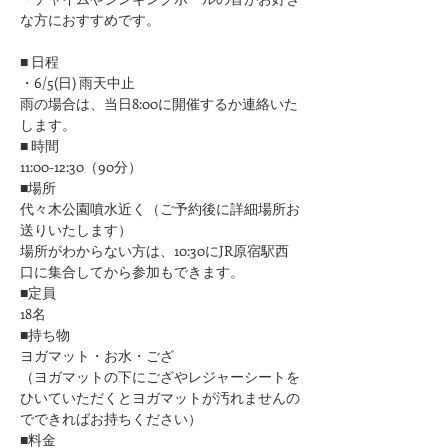
な方におすすめです。
■ 日程
・6/5(日) 雨天中止
雨の場合は、当日8:00に開催するか連絡いた
します。
■ 時間
11:00-12:30（90分）
■場所
代々木公園噴水近く（ご予約後に詳細場所お
送りいたします）
場所がわからない方は、10:30にJR原宿駅西
口に集合してから参加もできます。
■定員
18名
■持ち物
ヨガマット・お水・ござ
（ヨガマットの下にござやレジャーシートを
ひいていただくとヨガマットが汚れませんの
でできればお持ちください）
■料金