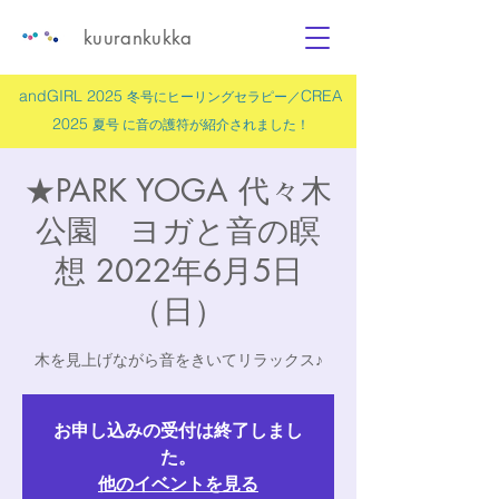
kuurankukka
andGIRL 2025
CREA
冬号にヒーリングセラピー／
2025
夏号 に
音の護符
が紹介されました！
★PARK YOGA 代々木
公園 ヨガと音の瞑
想 2022年6月5日
（日）
木を見上げながら音をきいてリラックス♪
お申し込みの受付は終了しまし
た。
他のイベントを見る