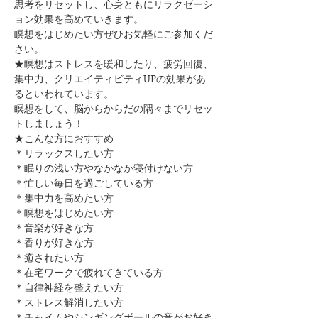
思考をリセットし、心身ともにリラクゼーシ
ョン効果を高めていきます。
瞑想をはじめたい方ぜひお気軽にご参加くだ
さい。
★瞑想はストレスを暖和したり、疲労回復、
集中力、クリエイティビティUPの効果があ
るといわれています。
瞑想をして、脳からからだの隅々までリセッ
トしましょう！
★こんな方におすすめ
＊リラックスしたい方
＊眠りの浅い方やなかなか寝付けない方
＊忙しい毎日を過ごしている方
＊集中力を高めたい方
＊瞑想をはじめたい方
​＊音楽が好きな方
​＊香りが好きな方
​＊癒されたい方
＊在宅ワークで疲れてきている方
＊自律神経を整えたい方
​＊ストレス解消したい方
＊チャイムやシンギングボールの音がお好き