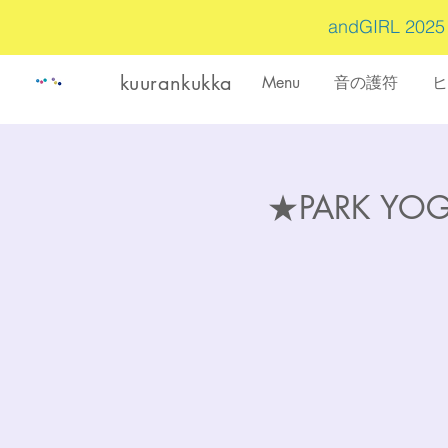
andGIRL 202
kuurankukka
Menu
音の護符
ヒ
★PARK Y