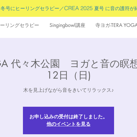
5
CREA 2025
冬号にヒーリングセラピー／
夏号 に
音の護符
が
ーリングセラピー
Singingbowl講座
寺ヨガ-TERA YOG
OGA 代々木公園 ヨガと音の瞑想
12日（日)
木を見上げながら音をきいてリラックス♪
お申し込みの受付は終了しました。
他のイベントを見る