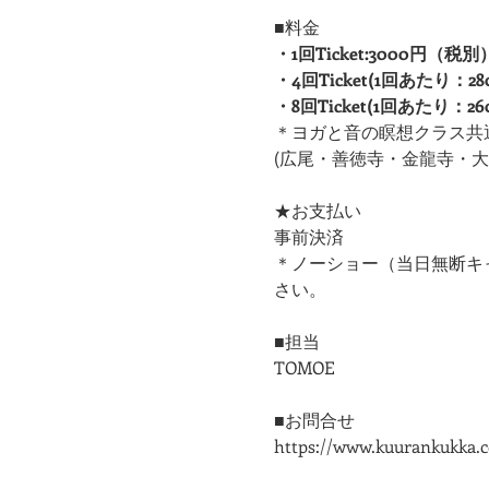
■料金
・1回Ticket:3000円（税別
・4回Ticket(1回あたり：2
・8回Ticket(1回あたり：2
＊ヨガと音の瞑想クラス共
(広尾・善徳寺・金龍寺・大船
★お支払い
事前決済
＊ノーショー（当日無断キ
さい。
■担当
TOMOE
■お問合せ
https://www.kuurankukka.