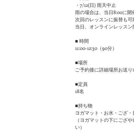
・7/12(日) 雨天中止
雨の場合は、当日8:00に
次回のレッスンに振替も可
当日、オンラインレッスン
■ 時間
11:00-12:30（90分）
■場所
ご予約後に詳細場所お送り
■定員
18名
■持ち物
ヨガマット・お水・ござ・
（ヨガマットの下にござや
い）