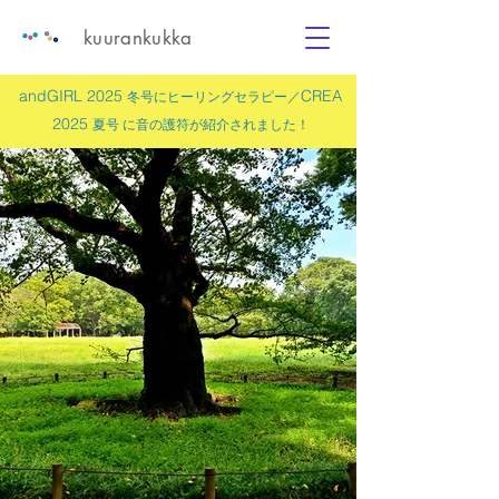
kuurankukka
andGIRL 2025
CREA
冬号にヒーリングセラピー／
2025
夏号 に
音の護符
が紹介されました！