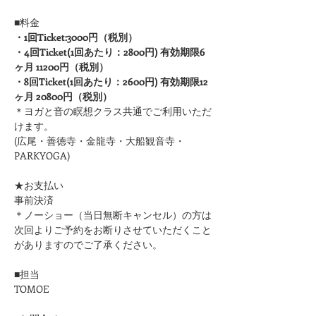
■料金
・1回Ticket:3000円（税別）
・4回Ticket(1回あたり：2800円) 有効期限6
ヶ月 11200円（税別）
・8回Ticket(1回あたり：2600円) 有効期限12
ヶ月 20800円（税別）
＊ヨガと音の瞑想クラス共通でご利用いただ
けます。
(広尾・善徳寺・金龍寺・大船観音寺・
PARKYOGA)
★お支払い
事前決済
＊ノーショー（当日無断キャンセル）の方は
次回よりご予約をお断りさせていただくこと
がありますのでご了承ください。
■担当
TOMOE