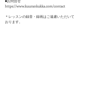
■お問合せ
https://www.kuurankukka.com/contact
＊レッスンの録音・録画はご遠慮いただいて
おります。
このページをシェア
kuurankukka