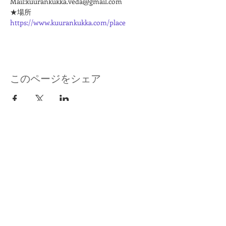
Mail:kuurankukka.veda@gmail.com
★場所
https://www.kuurankukka.com/place
このページをシェア
kuurankukka
＊ヨガ瞑想講師ご依頼・