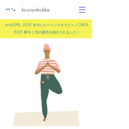
kuurankukka
andGIRL 2025
CREA
冬号にヒーリングセラピー／
2025
夏号 に
音の護符
が紹介されました！