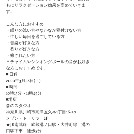
もにリラクゼーション効果を高めていきま
す。
​こんな方におすすめ
​・眠りの浅い方やなかなか寝付けない方
​・忙しい毎日を過ごしている方
​・音楽が好きな方
​・香りが好きな方
​・癒されたい方
＊チャイムやシンギングボールの音がお好き
な方におすすめです。
■ 日程
2020年3月28日(土)
■ 時間
10時15分～11時45分
■場所
森のスタジオ
神奈川県川崎市高津区久本1丁目16-20
メゾン・ド・リラ　2F
★JR南武線　武蔵溝ノ口駅・大井町線　溝の
口駅下車　徒歩5分