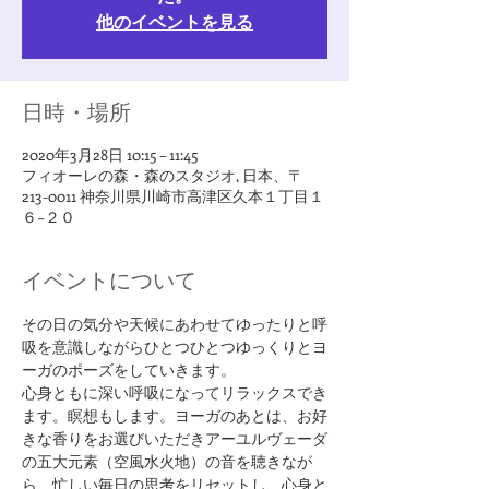
他のイベントを見る
日時・場所
2020年3月28日 10:15 – 11:45
フィオーレの森・森のスタジオ, 日本、〒
213-0011 神奈川県川崎市高津区久本１丁目１
６−２０
イベントについて
その日の気分や天候にあわせてゆったりと呼
吸を意識しながらひとつひとつゆっくりとヨ
ーガのポーズをしていきます。
心身ともに深い呼吸になってリラックスでき
ます。瞑想もします。ヨーガのあとは、お好
きな香りをお選びいただきアーユルヴェーダ
の五大元素（空風水火地）の音を聴きなが
ら、忙しい毎日の思考をリセットし、心身と