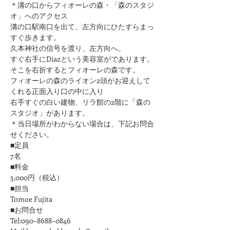
＊溝の口からフィオーレの森・「森のスタジ
オ」へのアクセス
溝の口駅南口を出て、左方向にひたすらまっ
すぐ歩きます。
久本神社の信号を渡り、左方向へ。
すぐ右手にDiazという美容室がであります。
そこを右折するとフィオーレの森です。
フィオーレの森のライオン2頭がお迎えして
くれる正面入り口の中に入り
右手すぐの白い建物、リラ館の2階に「森の
スタジオ」があります。
＊当日場所がわからない場合は、下記お問合
せください。
■定員
7名
■料金
3,000円（税込）
■担当
Tomoe Fujita
■お問合せ
Tel:090−8688−0846