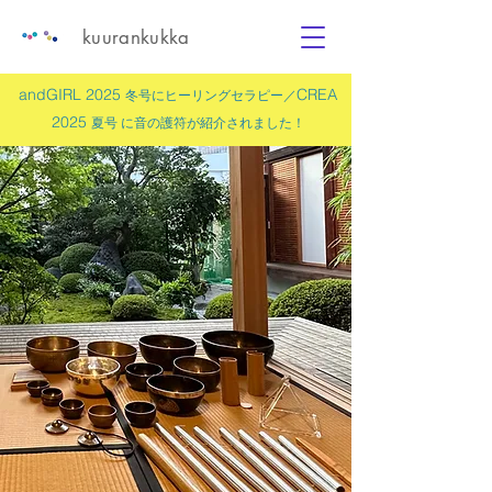
kuurankukka
andGIRL 2025
CREA
冬号にヒーリングセラピー／
2025
夏号 に
音の護符
が紹介されました！