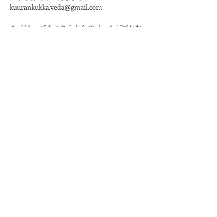
kuurankukka.veda@gmail.com
＊3日たってもこちらからのメールが届かな
い場合は、迷惑メール設定をご確認くださ
い。
＊メールアドレスは誤りのないように十分ご
注意ください。
★プライバシーポリシーは
こちら
から
申込する
このページをシェア