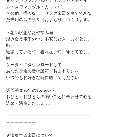
★シンギングボウル・ティンシャ・チャイ
ム・スワマンダル・カリンバ、
その他、様々なヒーリング楽器を奏でてあな
た専用の音の護符（おまもり）つくります。
・朝の瞑想やおやすみ前。
混み合う電車の中、不安なとき、力が欲しい
時、
緊張している時、寝れない時、守って欲しい
時、
ケータイにダウンロードして
あなた専用の音の護符（おまもり）を
いつでもお好きな時に聴いてください！
楽器演奏30年のTomoeが
おひとりおひとりの願いごとに合わせて心を
込めて演奏いたします。
ーーーーーーーーーーーーーーーーーーーー
ーーーーーーー
★演奏する楽器について