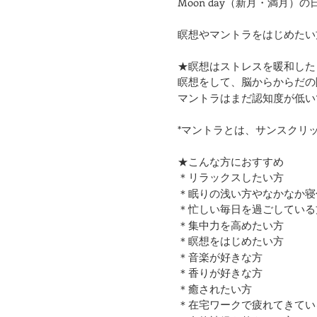
Moon day（新月・満月
瞑想やマントラをはじめたい
★瞑想はストレスを暖和した
瞑想をして、脳からからだの
マントラはまだ認知度が低い
*マントラとは、サンスクリ
★こんな方におすすめ
＊リラックスしたい方
＊眠りの浅い方やなかなか寝
＊忙しい毎日を過ごしている
＊集中力を高めたい方
＊瞑想をはじめたい方
​＊音楽が好きな方
​＊香りが好きな方
​＊癒されたい方
＊在宅ワークで疲れてきてい