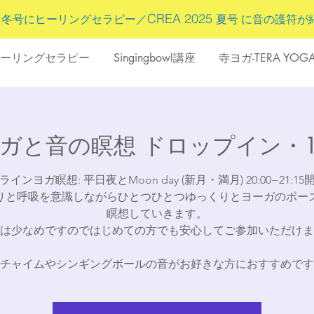
5
CREA 2025
冬号にヒーリングセラピー／
夏号 に
音の護符
が
ーリングセラピー
Singingbowl講座
寺ヨガ-TERA YOG
e ヨガと音の瞑想 ドロップイン
ラインヨガ瞑想: 平日夜とMoon day (新月・満月) 20:00−21:15
りと呼吸を意識しながらひとつひとつゆっくりとヨーガのポー
瞑想していきます。​
は少なめですのではじめての方でも安心してご参加いただけま
チャイムやシンギングボールの音がお好きな方におすすめです