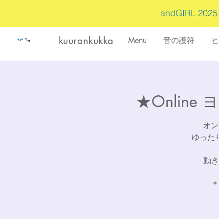
andGIRL 202
kuurankukka
Menu
音の護符
ヒ
★Onlin
オン
ゆった
動き
＊