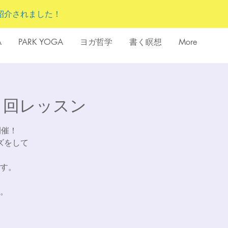
紹介されました！
A
PARK YOGA
ヨガ哲学
書く瞑想
More
・1回レッスン
開催！
ズをして
す。
。