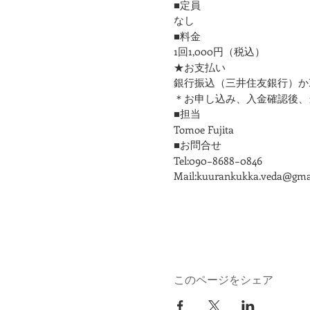
■定員
なし
■料金
1回1,000円（税込）
★お支払い
銀行振込（三井住友銀行）かPa
＊お申し込み、入金確認後、当
■担当
Tomoe Fujita
■お問合せ
Tel:090−8688−0846
Mail:kuurankukka.veda@gma
このページをシェア