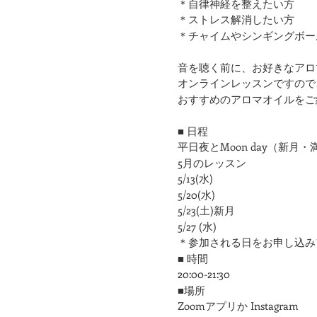
＊自律神経を整えたい方
​＊ストレス解消したい方
＊チャイムやシンギングボー
音を聴く前に、お好きなアロ
​オンラインレッスンですの
おすすめのアロマオイルをご
■ 日程
平日夜とMoon day（新月・
5月のレッスン
5/13(水)
5/20(水)
5/23(土)新月
5/27 (水)
＊参加される日をお申し込み
■ 時間
20:00-21:30
■場所
Zoomアプリか Instagram