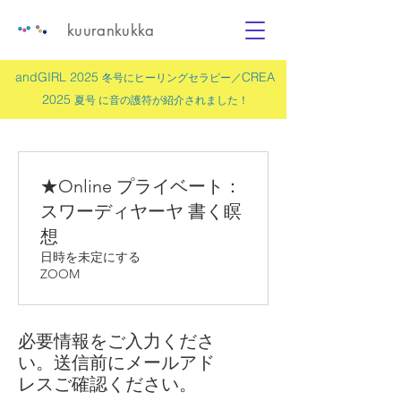
kuurankukka
andGIRL 2025
CREA
冬号にヒーリングセラピー／
2025
夏号 に
音の護符
が紹介されました！
★Online プライベート：
スワーディヤーヤ 書く瞑
想
日時を未定にする
ZOOM
必要情報をご入力くださ
い。送信前にメールアド
レスご確認ください。