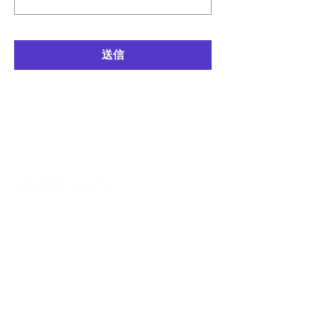
送信
kuurankukka
＊ヨガ瞑想講師ご依頼・
シンギングボウル演奏・選定・お問合せは
こちらか
ら