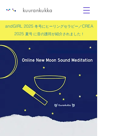
kuurankukka
andGIRL 2025
CREA
冬号にヒーリングセラピー／
2025
夏号 に
音の護符
が紹介されました！