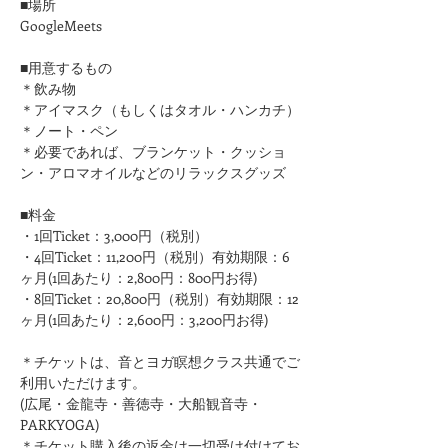
■場所
GoogleMeets
■用意するもの
＊飲み物
＊アイマスク（もしくはタオル・ハンカチ）
＊ノート・ペン
＊必要であれば、ブランケット・クッショ
ン・アロマオイルなどのリラックスグッズ
■料金
・1回Ticket：3,000円（税別）
・4回Ticket：11,200円（税別）有効期限：6
ヶ月(1回あたり：2,800円：800円お得)
・8回Ticket：20,800円（税別）有効期限：12
ヶ月(1回あたり：2,600円：3,200円お得)​
＊チケットは、音とヨガ瞑想クラス共通でご
利用いただけます。
(広尾・金龍寺・善徳寺・大船観音寺・
PARKYOGA)
＊チケット購入後の返金は一切受け付けてお