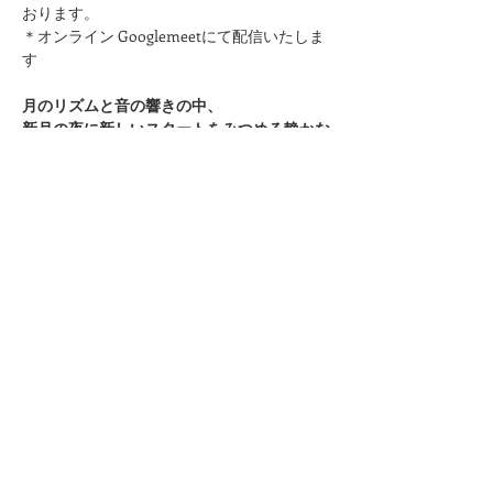
おります。
＊オンライン Googlemeetにて配信いたしま
す
月のリズムと音の響きの中、
新月の夜に新しいスタートをみつめる静かな
時間を過ごしましょう。
このページをシェア
kuurankukka