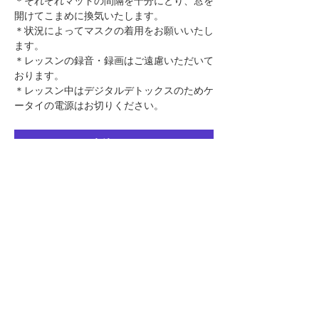
​＊それぞれマットの間隔を十分にとり、窓を
開けてこまめに換気いたします。
＊状況によってマスクの着用をお願いいたし
ます。
＊レッスンの録音・録画はご遠慮いただいて
おります。
＊レッスン中はデジタルデトックスのためケ
ータイの電源はお切りください。
申込する
このページをシェア