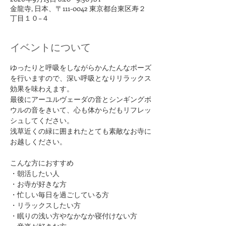
金龍寺, 日本、〒111-0042 東京都台東区寿２
丁目１０−４
イベントについて
ゆったりと呼吸をしながらかんたんなポーズ
を行いますので、深い呼吸となりリラックス
効果を味わえます。
最後にアーユルヴェーダの音とシンギングボ
ウルの音をきいて、心も体からだもリフレッ
シュしてください。
浅草近くの緑に囲まれたとても素敵なお寺に
お越しください。
​こんな方におすすめ
・朝活したい人
・お寺が好きな方
​・忙しい毎日を過ごしている方
・リラックスしたい方
・眠りの浅い方やなかなか寝付けない方