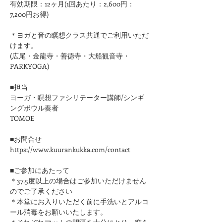
有効期限：12ヶ月(1回あたり：2,600円：
7,200円お得)
＊ヨガと音の瞑想クラス共通でご利用いただ
けます。
(広尾・金龍寺・善徳寺・大船観音寺・
PARKYOGA)
■担当
ヨーガ・瞑想ファシリテーター講師/シンギ
ングボウル奏者
TOMOE
■お問合せ
https://www.kuurankukka.com/contact
■ご参加にあたって
＊37.5度以上の場合はご参加いただけません
のでご了承ください
＊本堂にお入りいただく前に手洗いとアルコ
ール消毒をお願いいたします。