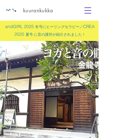
kuurankukka
andGIRL 2025
CREA
冬号にヒーリングセラピー／
2025
夏号 に
音の護符
が紹介されました！