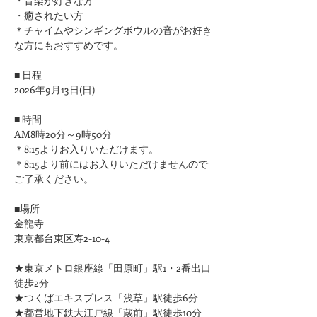
​・音楽が好きな方
​・癒されたい方
＊チャイムやシンギングボウルの音がお好き
な方にもおすすめです。
■ 日程
2026年9月13日(日)
■ 時間
AM8時20分～9時50分
＊8:15よりお入りいただけます。
＊8:15より前にはお入りいただけませんので
ご了承ください。
■場所
金龍寺
東京都台東区寿2-10-4
★東京メトロ銀座線「田原町」駅1・2番出口
徒歩2分
★つくばエキスプレス「浅草」駅徒歩6分
★都営地下鉄大江戸線「蔵前」駅徒歩10分