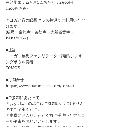
有効期限：12ヶ月(1回あたり：2,600円：
7,200円お得)
＊ヨガと音の瞑想クラス共通でご利用いただ
けます。
(広尾・金龍寺・善徳寺・大船観音寺・
PARKYOGA)
■担当
ヨーガ・瞑想ファシリテーター講師/シンギ
ングボウル奏者
TOMOE
■お問合せ
https://www.kuurankukka.com/contact
■ご参加にあたって
＊37.5度以上の場合はご参加いただけません
のでご了承ください
＊本堂にお入りいただく前に手洗いとアルコ
ール消毒をお願いいたします。