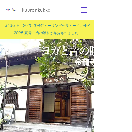
kuurankukka
andGIRL 2025
CREA
冬号にヒーリングセラピー／
2025
夏号 に
音の護符
が紹介されました！