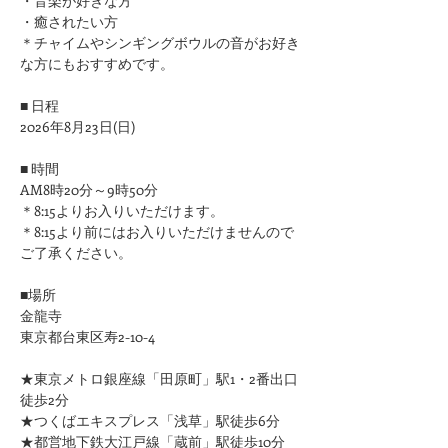
​・音楽が好きな方
​・癒されたい方
＊チャイムやシンギングボウルの音がお好き
な方にもおすすめです。
■ 日程
2026年8月23日(日)
■ 時間
AM8時20分～9時50分
＊8:15よりお入りいただけます。
＊8:15より前にはお入りいただけませんので
ご了承ください。
■場所
金龍寺
東京都台東区寿2-10-4
★東京メトロ銀座線「田原町」駅1・2番出口
徒歩2分
★つくばエキスプレス「浅草」駅徒歩6分
★都営地下鉄大江戸線「蔵前」駅徒歩10分