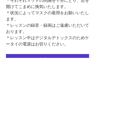
​＊それぞれマットの間隔を十分にとり、窓を
開けてこまめに換気いたします。
＊状況によってマスクの着用をお願いいたし
ます。
＊レッスンの録音・録画はご遠慮いただいて
おります。
＊レッスン中はデジタルデトックスのためケ
ータイの電源はお切りください。
申込する
このページをシェア