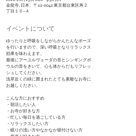
金龍寺, 日本、〒111-0042 東京都台東区寿２
丁目１０−４
イベントについて
ゆったりと呼吸をしながらかんたんなポーズ
を行いますので、深い呼吸となりリラックス
効果を味わえます。
最後にアーユルヴェーダの音とシンギングボ
ウルの音をきいて、心も体からだもリフレッ
シュしてください。
浅草近くの緑に囲まれたとても素敵なお寺に
お越しください。
​こんな方におすすめ
・朝活したい人
・お寺が好きな方
​・忙しい毎日を過ごしている方
・リラックスしたい方
・眠りの浅い方やなかなか寝付けない方