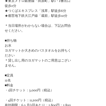
★東京メトロ銀座線「田原町」駅1・2番出口
徒歩2分
★つくばエキスプレス「浅草」駅徒歩6分
★都営地下鉄大江戸線「蔵前」駅徒歩10分
＊当日場所がわからない場合は、下記お問合
せください。
■持ち物
お水
ヨガマットか大きめのバスタオルをお持ちく
ださい 
＊貸し出し用のヨガマットのご用意はござい
ません。
■定員
12名
■料金
・1回チケット：3,000円（税込）
・4回チケット：11,200円（税込）
有効期限：6ヶ月(1回あたり：2,800円：2,800