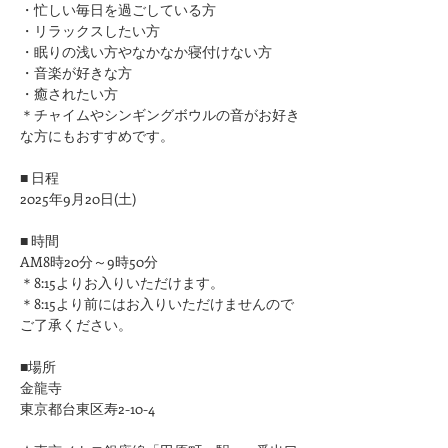
​・忙しい毎日を過ごしている方
・リラックスしたい方
・眠りの浅い方やなかなか寝付けない方
​・音楽が好きな方
​・癒されたい方
＊チャイムやシンギングボウルの音がお好き
な方にもおすすめです。
■ 日程
2025年9月20日(土)
■ 時間
AM8時20分～9時50分
＊8:15よりお入りいただけます。
＊8:15より前にはお入りいただけませんので
ご了承ください。
■場所
金龍寺
東京都台東区寿2-10-4