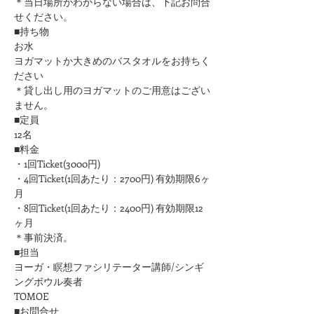
＊当日場所がわからない場合は、下記お問合
せください。
■持ち物
お水
ヨガマットか大きめのバスタオルをお持ちく
ださい 
＊貸し出し用のヨガマットのご用意はござい
ません。
■定員
12名
■料金
・1回Ticket(3000円)
・4回Ticket(1回あたり：2700円) 有効期限6ヶ
月
・8回Ticket(1回あたり：2400円) 有効期限12
ヶ月
＊事前決済。
■担当
ヨーガ・瞑想ファシリテーター講師/シンギ
ングボウル奏者
TOMOE
■お問合せ