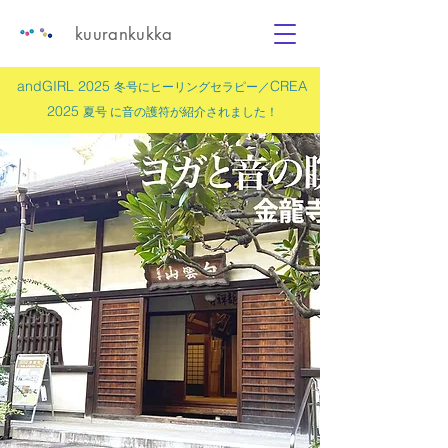
kuurankukka
andGIRL 2025
CREA
冬号にヒーリングセラピー／
2025
夏号 に
音の護符
が紹介されました！