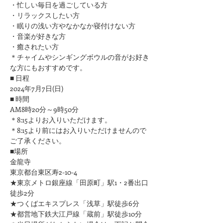
​・忙しい毎日を過ごしている方
・リラックスしたい方
・眠りの浅い方やなかなか寝付けない方
​・音楽が好きな方
​・癒されたい方
＊チャイムやシンギングボウルの音がお好き
な方にもおすすめです。
■ 日程
2024年7月7日(日)
■ 時間
AM8時20分～9時50分
＊8:15よりお入りいただけます。
＊8:15より前にはお入りいただけませんので
ご了承ください。
■場所
金龍寺
東京都台東区寿2-10-4
★東京メトロ銀座線「田原町」駅1・2番出口
徒歩2分
★つくばエキスプレス「浅草」駅徒歩6分
★都営地下鉄大江戸線「蔵前」駅徒歩10分