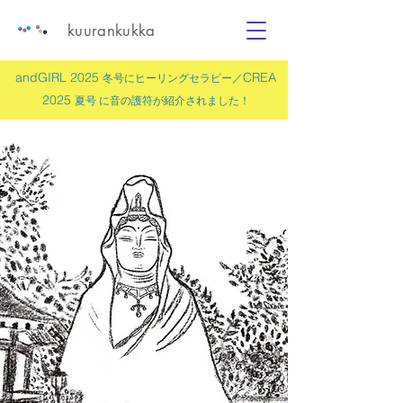
kuurankukka
andGIRL 2025
CREA
冬号にヒーリングセラピー／
2025
夏号 に
音の護符
が紹介されました！