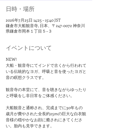
日時・場所
2026年7月25日 14:25 – 15:40 JST
鎌倉市大船観音寺, 日本、〒247-0072 神奈川
県鎌倉市岡本１丁目５−３
イベントについて
NEW!
大船・観音寺にてインドで古くから行われて
いる伝統的なヨガ、呼吸と音を使ったヨガと
音の瞑想クラスです。
​観音寺の本堂にて、音を聴きながらゆったり
と呼吸をし非日常をご体感ください。
大船観音と通称され、完成までに30年もの
歳月が費やされた全長約25mの巨大な白衣観
音様の穏やかなお顔に癒されにきてくださ
い。胎内も見学できます。