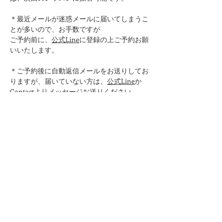
＊最近メールが迷惑メールに届いてしまうこ
とが多いので、お手数ですが
ご予約前に、
公式Line
に登録の上ご予約お願
いいたします。
＊ご予約後に自動返信メールをお送りしてお
りますが、届いていない方は、
公式Line
か
Contactよりメッセージお送りください。
＊ご予約時に携帯のメールアドレスは
（docomo.ne.jp/ezweb.ne.jp/softbank.ne.jp
など）こちらから返信できませんので、別の
メールアドレスをご記入ください。
​＊レッスン中はデジタルデトックスのため、
ケータイ電話の電源はお切りください。
＊37.5度以上の場合はご参加いただけません
のでご了承ください​