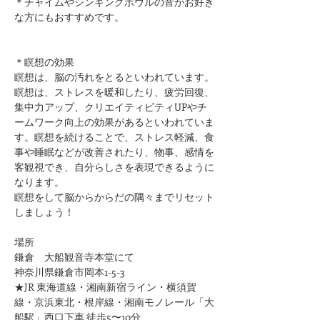
＊チャイムやシンギングボウルの音がお好き
な方にもおすすめです。
＊瞑想の効果
瞑想は、脳の汚れをとるといわれています。
瞑想は、ストレスを暖和したり、疲労回復、
集中力アップ、クリエイティビティUPやチ
ームワーク向上の効果があるといわれていま
す。瞑想を続けることで、ストレス軽減、食
事や睡眠などが改善されたり、物事、感情を
客観視でき、自分らしさを表現できるように
なります。
瞑想をして脳からからだの隅々までリセット
しましょう！
場所
鎌倉　大船観音寺本堂にて
神奈川県鎌倉市岡本1-5-3
★JR 東海道線・湘南新宿ライン・横須賀
線・京浜東北・根岸線・湘南モノレール「大
船駅」西口下車 徒歩5〜10分