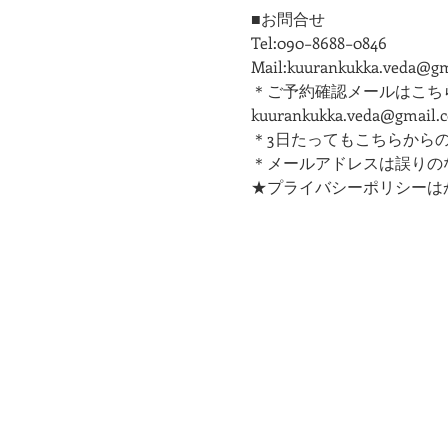
■お問合せ
Tel:090−8688−0846
Mail:kuurankukka.veda@g
＊ご予約確認メールはこち
kuurankukka.veda@gmail.
＊3日たってもこちらから
＊メールアドレスは誤りの
★プライバシーポリシーは