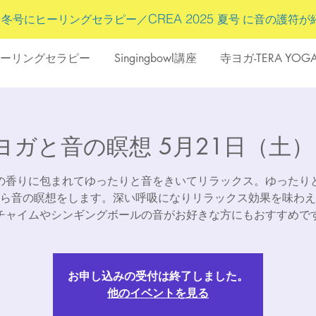
5
CREA 2025
冬号にヒーリングセラピー／
夏号 に
音の護符
が
ーリングセラピー
Singingbowl講座
寺ヨガ-TERA YOG
ガと音の瞑想 5月21日（土）14:
の香りに包まれてゆったりと音をきいてリラックス。ゆったり
ら音の瞑想をします。深い呼吸になりリラックス効果を味わえ
チャイムやシンギングボールの音がお好きな方にもおすすめで
お申し込みの受付は終了しました。
他のイベントを見る