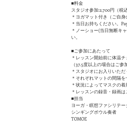
■料金
スタジオ参加:2,700円（税
＊ヨガマット付き（ご自身
＊当日お持ちください。Pay
＊ノーショー(当日無断キ
い。
■ご参加にあたって
＊レッスン開始前に体温チ
（37.5度以上の場合はご
＊スタジオにお入りいただ
​＊それぞれマットの間隔
＊状況によってマスクの着
＊レッスンの録音・録画は
■担当
ヨーガ・瞑想ファシリテー
シンギングボウル奏者
​TOMOE