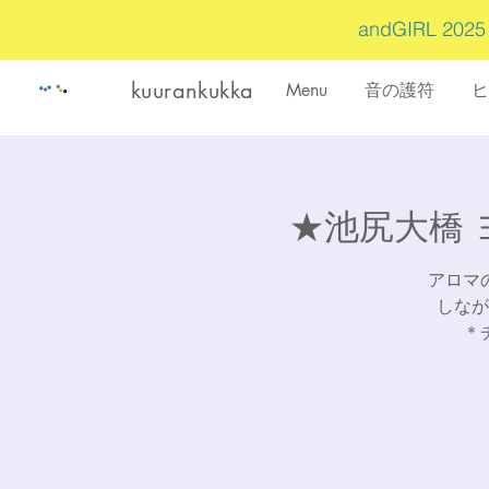
andGIRL 202
kuurankukka
Menu
音の護符
ヒ
★池尻大橋 ヨ
アロマ
しなが
＊