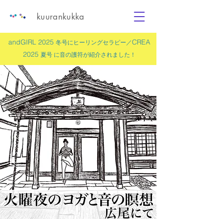
kuurankukka
andGIRL 2025
CREA
冬号にヒーリングセラピー／
2025
夏号 に
音の護符
が紹介されました！