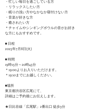
​・忙しい毎日を過ごしている方
・リラックスしたい方
・眠りの浅い方やなかなか寝付けない方
​・音楽が好きな方
​・癒されたい方
＊チャイムやシンギングボウルの音がお好き
な方にもおすすめです。
■ 日程
2025年7月8日(火)
■ 時間
19時15分～20時45分
＊19:00よりお入りいただけます。
＊19:10までにお越しください。
■場所
東京都渋谷区広尾にて、
詳細はご予約後にお伝えします。
★日比谷線「広尾駅」2番出口 徒歩3分