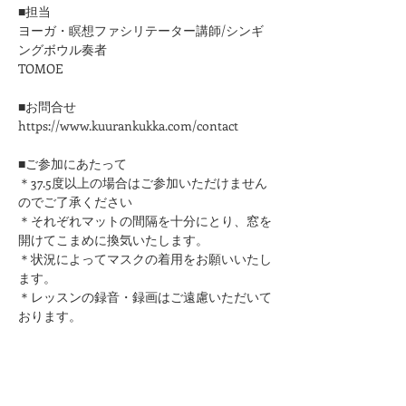
■担当
ヨーガ・瞑想ファシリテーター講師/シンギ
ングボウル奏者
TOMOE
■お問合せ
https://www.kuurankukka.com/contact
■ご参加にあたって
＊37.5度以上の場合はご参加いただけません
のでご了承ください
​＊それぞれマットの間隔を十分にとり、窓を
開けてこまめに換気いたします。
＊状況によってマスクの着用をお願いいたし
ます。
＊レッスンの録音・録画はご遠慮いただいて
おります。
このページをシェア