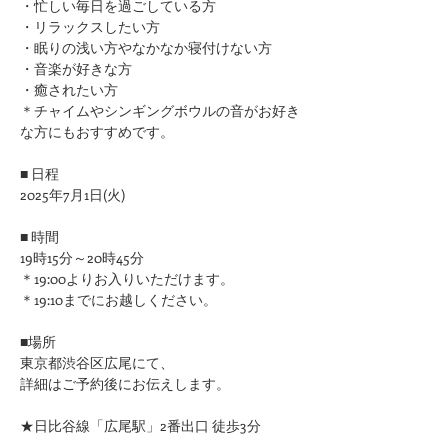
​・忙しい毎日を過ごしている方
・リラックスしたい方
・眠りの浅い方やなかなか寝付けない方
​・音楽が好きな方
​・癒されたい方
＊チャイムやシンギングボウルの音がお好き
な方にもおすすめです。
■ 日程
2025年7月1日(火)
■ 時間
19時15分～20時45分
＊19:00よりお入りいただけます。
＊19:10までにお越しください。
■場所
東京都渋谷区広尾にて、
詳細はご予約後にお伝えします。
★日比谷線「広尾駅」2番出口 徒歩3分