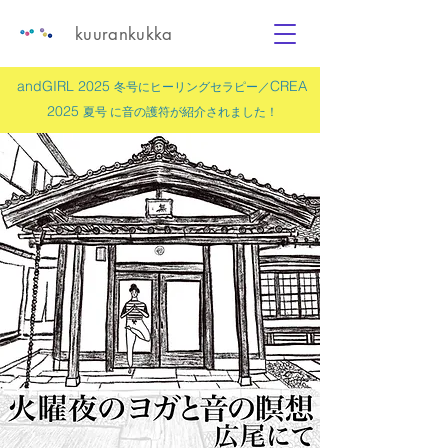
kuurankukka
andGIRL 2025
CREA
冬号にヒーリングセラピー／
2025
夏号 に
音の護符
が紹介されました！