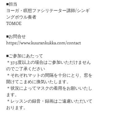
■担当
ヨーガ・瞑想ファシリテーター講師/シンギ
ングボウル奏者
TOMOE
■お問合せ
https://www.kuurankukka.com/contact
■ご参加にあたって
＊37.5度以上の場合はご参加いただけません
のでご了承ください
​＊それぞれマットの間隔を十分にとり、窓を
開けてこまめに換気いたします。
＊状況によってマスクの着用をお願いいたし
ます。
＊レッスンの録音・録画はご遠慮いただいて
おります。
このページをシェア