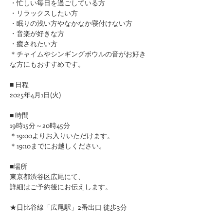
​・忙しい毎日を過ごしている方
・リラックスしたい方
・眠りの浅い方やなかなか寝付けない方
​・音楽が好きな方
​・癒されたい方
＊チャイムやシンギングボウルの音がお好き
な方にもおすすめです。
■ 日程
2025年4月1日(火)
■ 時間
19時15分～20時45分
＊19:00よりお入りいただけます。
＊19:10までにお越しください。
■場所
東京都渋谷区広尾にて、
詳細はご予約後にお伝えします。
★日比谷線「広尾駅」2番出口 徒歩3分