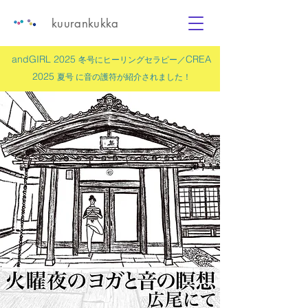
kuurankukka
andGIRL 2025
CREA
冬号にヒーリングセラピー／
2025
夏号 に
音の護符
が紹介されました！