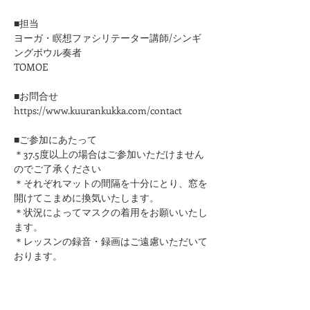
■担当
ヨーガ・瞑想ファシリテーター講師/シンギ
ングボウル奏者
TOMOE
■お問合せ
https://www.kuurankukka.com/contact
■ご参加にあたって
＊37.5度以上の場合はご参加いただけません
のでご了承ください
​＊それぞれマットの間隔を十分にとり、窓を
開けてこまめに換気いたします。
＊状況によってマスクの着用をお願いいたし
ます。
＊レッスンの録音・録画はご遠慮いただいて
おります。
このページをシェア