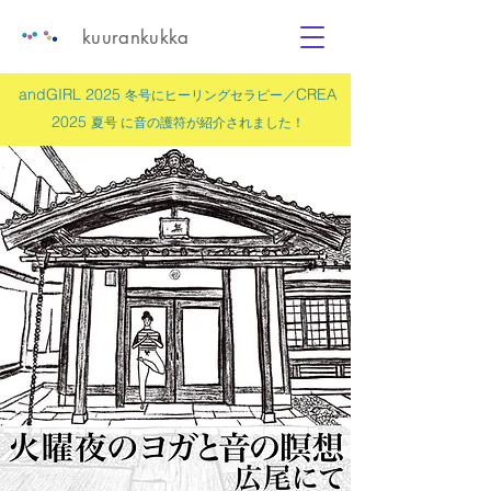
kuurankukka
andGIRL 2025
CREA
冬号にヒーリングセラピー／
2025
夏号 に
音の護符
が紹介されました！