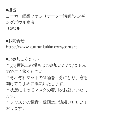
■担当
ヨーガ・瞑想ファシリテーター講師/シンギ
ングボウル奏者
TOMOE
■お問合せ
https://www.kuurankukka.com/contact
■ご参加にあたって
＊37.5度以上の場合はご参加いただけません
のでご了承ください
​＊それぞれマットの間隔を十分にとり、窓を
開けてこまめに換気いたします。
＊状況によってマスクの着用をお願いいたし
ます。
＊レッスンの録音・録画はご遠慮いただいて
おります。
このページをシェア