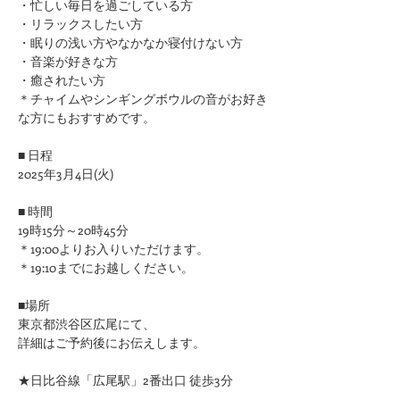
​・忙しい毎日を過ごしている方
・リラックスしたい方
・眠りの浅い方やなかなか寝付けない方
​・音楽が好きな方
​・癒されたい方
＊チャイムやシンギングボウルの音がお好き
な方にもおすすめです。
■ 日程
2025年3月4日(火)
■ 時間
19時15分～20時45分
＊19:00よりお入りいただけます。
＊19:10までにお越しください。
■場所
東京都渋谷区広尾にて、
詳細はご予約後にお伝えします。
★日比谷線「広尾駅」2番出口 徒歩3分